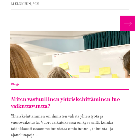
31 ELOKUUN, 2021
Lue 
Blogi
Miten vastuullinen yhteiskehittäminen luo
vaikuttavuutta?
Yhteiskehittäminen on ihmisten välistä yhteistyötä ja
vuorovaikutusta. Vuorovaikutuksessa on kyse siitä, kuinka
taidokkaasti osaamme tunnistaa omia tunne-, toiminta- ja
ajattelutapoja…