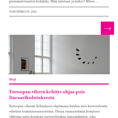
pintamateriaalien kohdalla. Mitä laitetaan ja miksi? Miten…
19 HUHTIKUUN, 2021
Lue 
Blogi
Euroopan vihreä kehitys ohjaa pois
lineaarikulutuksesta
Euroopan vihreän kehityksen ohjelmaan kuuluu uusi kiertotaloutta
edistävä toimintasuunnitelma. Osana suunnitelmaa komissio
ehdottaa uutta kestävän tuotepolitiikan lainsäädäntöä, joka