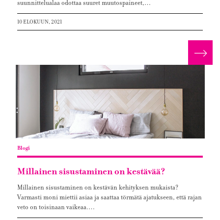
suunnittelualaa odottaa suuret muutospaineet,…
10 ELOKUUN, 2021
Lue 
Blogi
Millainen sisustaminen on kestävää?
Millainen sisustaminen on kestävän kehityksen mukaista?
Varmasti moni miettii asiaa ja saattaa törmätä ajatukseen, että rajan
veto on toisinaan vaikeaa.…