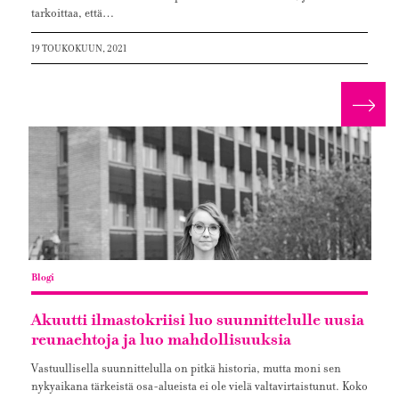
tarkoittaa, että…
19 TOUKOKUUN, 2021
Lue 
Blogi
Akuutti ilmastokriisi luo suunnittelulle uusia
reunaehtoja ja luo mahdollisuuksia
Vastuullisella suunnittelulla on pitkä historia, mutta moni sen
nykyaikana tärkeistä osa-alueista ei ole vielä valtavirtaistunut. Koko