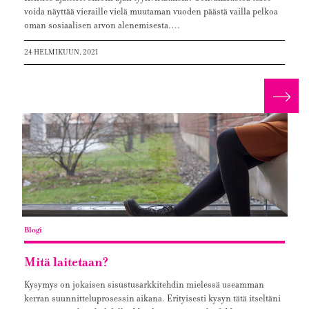
voida näyttää vieraille vielä muutaman vuoden päästä vailla pelkoa
oman sosiaalisen arvon alenemisesta.…
24 HELMIKUUN, 2021
Lue 
Blogi
Mitä laitetaan?
Kysymys on jokaisen sisustusarkkitehdin mielessä useamman
kerran suunnitteluprosessin aikana. Erityisesti kysyn tätä itseltäni