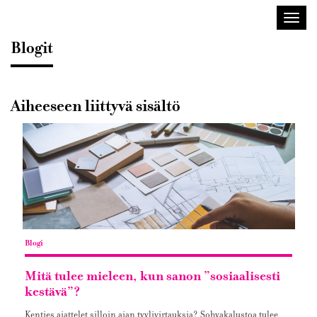
Sisustusarkkitehdit
Avaa/
SIO
valik
Blogit
Aiheeseen liittyvä sisältö
Blogi
Mitä tulee mieleen, kun sanon ”sosiaalisesti
kestävä”?
Kenties ajattelet silloin ajan tyylivirtauksia? Sohvakalustoa tulee