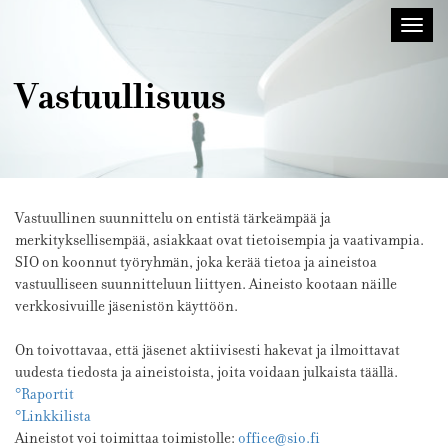
Sisustusarkkitehdit
Avaa/
SIO
valik
Vastuullisuus
Vastuullinen suunnittelu on entistä tärkeämpää ja
merkityksellisempää, asiakkaat ovat tietoisempia ja vaativampia.
SIO on koonnut työryhmän, joka kerää tietoa ja aineistoa
vastuulliseen suunnitteluun liittyen. Aineisto kootaan näille
verkkosivuille jäsenistön käyttöön.
On toivottavaa, että jäsenet aktiivisesti hakevat ja ilmoittavat
uudesta tiedosta ja aineistoista, joita voidaan julkaista täällä.
°Raportit
°Linkkilista
Aineistot voi toimittaa toimistolle:
office@sio.fi