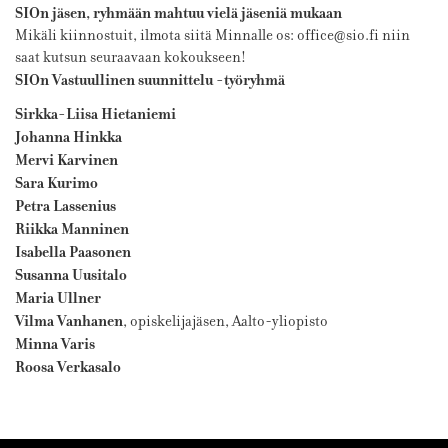
SIOn jäsen, ryhmään mahtuu vielä jäseniä mukaan
Mikäli kiinnostuit, ilmota siitä Minnalle os: office@sio.fi niin
saat kutsun seuraavaan kokoukseen!
SIOn Vastuullinen suunnittelu -työryhmä
Sirkka-Liisa Hietaniemi
Johanna Hinkka
Mervi Karvinen
Sara Kurimo
Petra Lassenius
Riikka Manninen
Isabella Paasonen
Susanna Uusitalo
Maria Ullner
Vilma Vanhanen
, opiskelijajäsen, Aalto-yliopisto
Minna Varis
Roosa Verkasalo