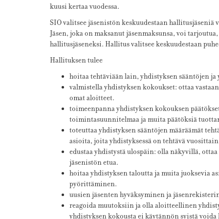
kuusi kertaa vuodessa.
SIO valitsee jäsenistön keskuudesta
an
hallitusjäseniä 
Jäsen, joka on maksanut jäsenmaksunsa, voi tarjoutua, a
hallitusjäseneksi
.
Hallitus valitsee keskuudestaan puh
Hallituksen tulee
hoitaa tehtäviään lain, yhdistyksen sääntöjen ja
valmistella yhdistyksen kokoukset: ottaa vastaan 
omat aloitteet.
toimeenpanna yhdistyksen kokouksen päätökset
toimintasuunnitelmaa ja muita päätöksiä tuotta
toteuttaa yhdistyksen sääntöjen määräämät teht
asioita, joita yhdistyksessä on tehtävä vuosittain
edustaa yhdistystä ulospäin: olla näkyvillä, ottaa
jäsenistön etua.
hoitaa yhdistyksen taloutta ja muita juoksevia asi
pyörittäminen.
uusien jäsenten hyväksyminen ja jäsenrekisterin
reagoida muutoksiin ja olla aloitteellinen yhdis
yhdistyksen kokousta ei käytännön syistä voida 