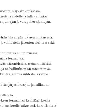
vuosittain syyskokouksessa.
settua ehdolle ja tulla valituksi
eenjohtajan ja varapuheenjohtajan.
 yhdistyksen päätöksien mukaisesti.
ja valmistella jäsenten aloitteet sekä
: toteuttaa muun muassa
malla toimintaa.
ävät: säännöissä saatetaan määrätä
, ja ne hallituksen on toteutettava.
 kantaa, solmia suhteita ja valvoa
oita: järjestön arjen ja hallinnon
 ylläpito.
tyksen toiminnan kehittäjä: koska
kutsua koolle jatkuvasti,
kun tilanteet