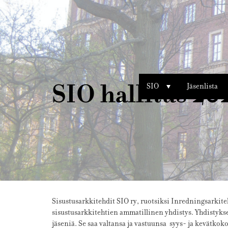
Sisustusarkkitehdit
SIO
SIO hallitus 20
SIO
Jäsenlista
Sisustusarkkitehdit SIO ry, ruotsiksi
Inredningsarkite
sisustusarkkitehtien ammatillinen
yhdistys
. Yhdistyks
jäseniä. Se saa valtansa ja vastuunsa syys- ja kevätko