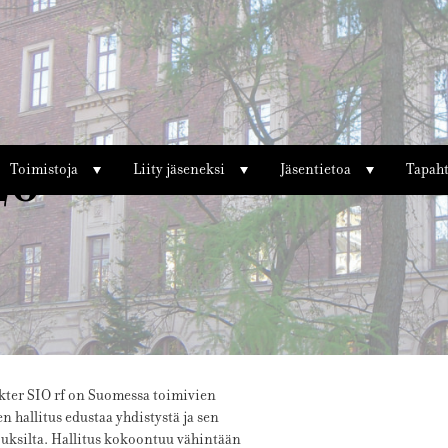
26
Toimistoja
Liity jäseneksi
Jäsentietoa
Tapah
kter
SIO
rf
on Suomessa toimivien
en hallitus edustaa yhdistystä ja sen
kouksilta. Hallitus kokoontuu vähintään