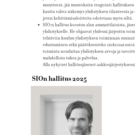
muuttuvat,
jää muutoksiin reagointi hallituksen 
kautta vahva näkemys yhdistyksen tilanteesta ja
joten kehittämisaloitteita odotetaan myös siltä.
SIO:n hallitus koostuu alan ammattilaisista, jäse
yhdistykselle. He ohjaavat yhdessä järjestön toim
tehtäviin kuuluu yhdistyksen toiminnan suunnitt
edustaminen sekä päätöksenteko
tärkeissä
asioi
toiminta noudattaa yhdistyksen arvoja ja tavoittei
mahdollista tukea ja palvelua.
Alla nykyiset hallitusjäsenet aakkosjärjestyksess
SIOn hallitus 2025