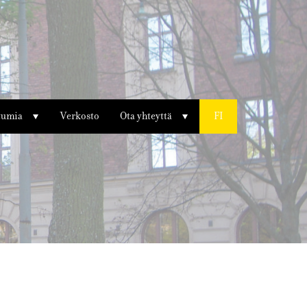
tumia
Verkosto
Ota yhteyttä
FI