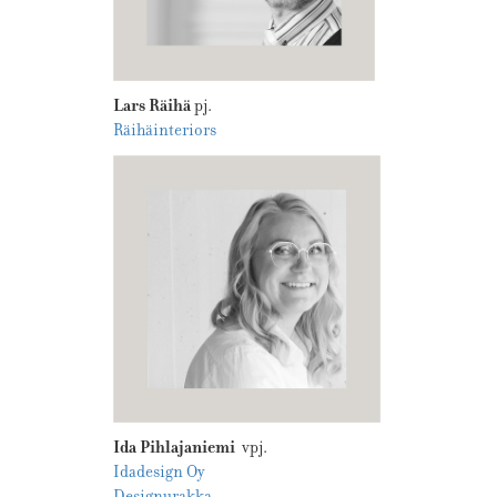
Lars Räihä
pj.
Räihäinteriors
Ida Pihlajaniemi
vpj.
Idadesign Oy
Designurakka