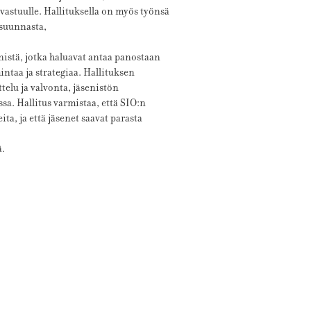
vastuulle. Hallituksella on myös työnsä
 suunnasta,
nistä, jotka haluavat antaa panostaan
intaa ja strategiaa. Hallituksen
elu ja valvonta, jäsenistön
ssa. Hallitus varmistaa, että SIO:n
ta, ja että jäsenet saavat parasta
ä.