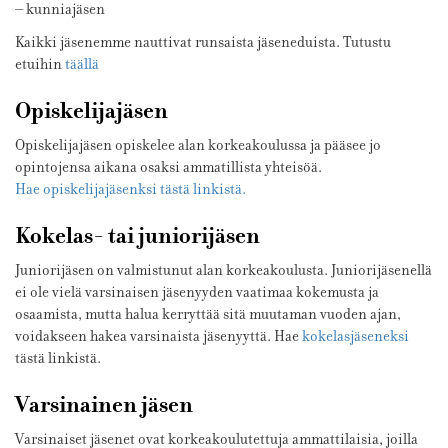
– kunniajäsen
Kaikki jäsenemme nauttivat runsaista jäseneduista. Tutustu
etuihin
täällä
Opiskelijajäsen
Opiskelijajäsen opiskelee alan korkeakoulussa ja pääsee jo
opintojensa aikana osaksi ammatillista yhteisöä.
Hae opiskelijajäsenksi tästä linkistä.
Kokelas- tai juniorijäsen
Juniorijäsen on valmistunut alan korkeakoulusta. Juniorijäsenellä
ei ole vielä varsinaisen jäsenyyden vaatimaa kokemusta ja
osaamista, mutta halua kerryttää sitä muutaman vuoden ajan,
voidakseen hakea varsinaista jäsenyyttä. Hae
kokelasjäseneksi
tästä linkistä.
Varsinainen jäsen
Varsinaiset jäsenet ovat korkeakoulutettuja ammattilaisia, joilla