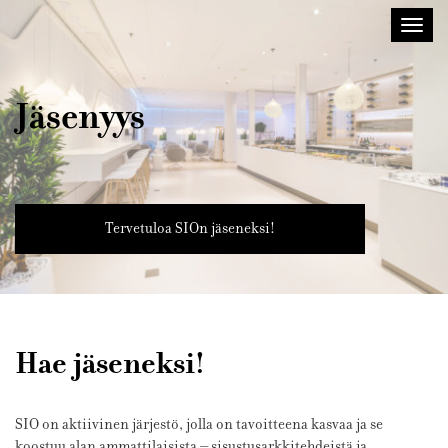
Sisustusarkkitehdit
Avaa/
SIO
valik
Jäsenyys
Tervetuloa SIOn jäseneksi!
Hae jäseneksi!
SIO on aktiivinen järjestö, jolla on tavoitteena kasvaa ja se
koostuu alan ammattilaisista – sisustusarkkitehdeistä ja