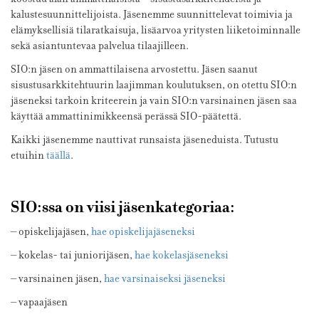
kalustesuunnittelijoista. Jäsenemme suunnittelevat toimivia ja
elämyksellisiä tilaratkaisuja, lisäarvoa yritysten liiketoiminnalle
sekä asiantuntevaa palvelua tilaajilleen.
SIO:n jäsen on ammattilaisena arvostettu. Jäsen saanut
sisustusarkkitehtuurin laajimman koulutuksen, on otettu SIO:n
jäseneksi tarkoin kriteerein ja vain SIO:n varsinainen jäsen saa
käyttää ammattinimikkeensä perässä SIO-päätettä.
Kaikki jäsenemme nauttivat runsaista jäseneduista. Tutustu
etuihin
täällä
.
SIO:ssa on viisi jäsenkategoriaa:
– opiskelijajäsen,
hae opiskelijajäseneksi
– kokelas- tai juniorijäsen,
hae kokelasjäseneksi
– varsinainen jäsen,
hae varsinaiseksi jäseneksi
– vapaajäsen