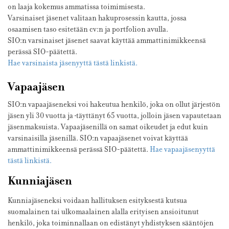
on laaja kokemus ammatissa toimimisesta.
Varsinaiset jäsenet valitaan hakuprosessin kautta, jossa
osaamisen taso esitetään cv:n ja portfolion avulla.
SIO:n varsinaiset jäsenet saavat käyttää ammattinimikkeensä
perässä SIO-päätettä.
Hae varsinaista jäsenyyttä tästä linkistä.
Vapaajäsen
SIO:n vapaajäseneksi voi hakeutua henkilö, joka on ollut järjestön
jäsen yli 30 vuotta ja
täyttänyt 65 vuotta, jolloin jäsen vapautetaan
jäsenmaksuista. Vapaajäsenillä on samat oikeudet ja edut kuin
varsinaisilla jäsenillä. SIO:n vapaajäsenet voivat käyttää
ammattinimikkeensä perässä SIO-päätettä.
Hae vapaajäsenyyttä
tästä linkistä.
Kunniajäsen
Kunniajäseneksi voidaan hallituksen esityksestä kutsua
suomalainen tai ulkomaalainen alalla erityisen ansioitunut
henkilö, joka toiminnallaan on edistänyt yhdistyksen sääntöjen