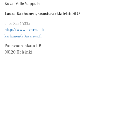
Kuva: Ville Vappula
Laura Karhunen, sisustusarkkitehti SIO
p. 050 536 7225
http://www.avarrus.fi
karhunen(at)avarrus.fi
Punavuorenkatu 1 B
00120 Helsinki