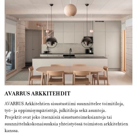
AVARRUS ARKKITEHDIT
AV
ARRUS Arkkiteh
tien
sisustustiimi
suunnittelee
toimitiloja
,
työ- ja
oppimisympäristöjä
, julkitiloja
sekä
asuntoja
.
Projekti
t
ovat joko
itsenäis
iä
sisustus
toimeksiantoja
tai
suunnittelu
kokona
i
su
uksia yhteistyössä
toimiston arkki
t
ehtien
kanssa
.