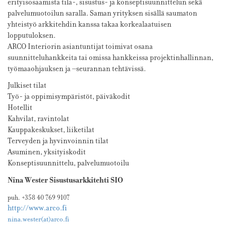
erityisosaamista tila-, sisustus- ja konseptisuunnittelun sekä
palvelumuotoilun saralla. Saman yrityksen sisällä saumaton
yhteistyö arkkitehdin kanssa takaa korkealaatuisen
lopputuloksen.
ARCO Interiorin asiantuntijat toimivat osana
suunnitteluhankkeita tai omissa hankkeissa projektinhallinnan,
työmaaohjauksen ja –seurannan tehtävissä.
Julkiset tilat
Työ- ja oppimisympäristöt, päiväkodit
Hotellit
Kahvilat, ravintolat
Kauppakeskukset, liiketilat
Terveyden ja hyvinvoinnin tilat
Asuminen, yksityiskodit
Konseptisuunnittelu, palvelumuotoilu
Nina Wester Sisustusarkkitehti SIO
puh. +358 40 769 9107
http://www.arco.fi
nina.wester(at)arco.fi