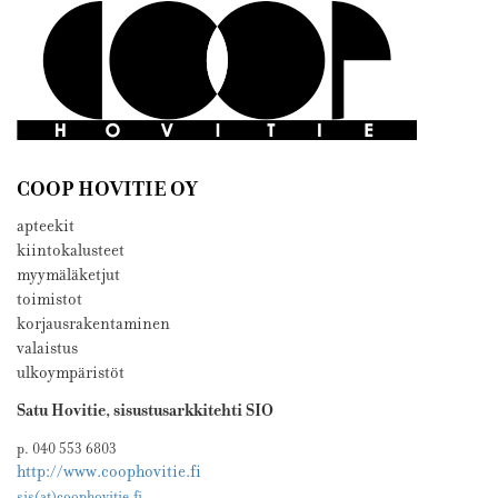
COOP HOVITIE OY
apteekit
kiintokalusteet
myymäläketjut
toimistot
korjausrakentaminen
valaistus
ulkoympäristöt
Satu Hovitie, sisustusarkkitehti SIO
p. 040 553 6803
http://www.coophovitie.fi
sis(at)coophovitie.fi