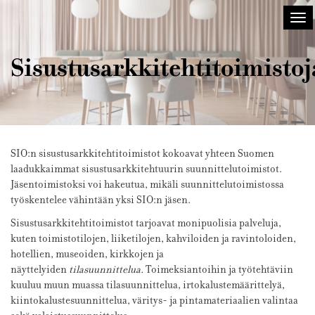
Sisustusarkkitehdit
Ava
SIO
val
Sisustusarkkitehtitoimistoj
SIO:n sisustusarkkitehtitoimistot kokoavat yhteen Suomen
laadukkaimmat sisustusarkkitehtuurin suunnittelutoimistot.
Jäsentoimistoksi voi hakeutua, mikäli suunnittelutoimistossa
työskentelee vähintään yksi SIO:n jäsen.
Sisustusarkkitehtitoimistot tarjoavat monipuolisia palveluja,
kuten toimistotilojen, liiketilojen, kahviloiden ja ravintoloiden,
hotellien, museoiden, kirkkojen ja
näyttelyiden
tilasuunnittelua.
Toimeksiantoihin ja työtehtäviin
kuuluu
muun muassa tilasuunnittelua, irtokalustemäärittelyä,
kiintokalustesuunnittelua, väritys- ja pintamateriaalien valintaa