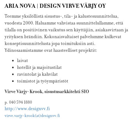
ARIA NOVA | DESIGN VIRVE VÄRJY OY
Teemme yksilöllistä sisustus-, tila- ja kalustesuunnittelua,
vuodesta 2000. Haluamme vahvistaa suunnittelullamme, että
tilalla on positiivinen vaikutus sen käyttäjiin, asiakasvirtaan ja
yrityksen brändiin. Kokonaisvaltaiset palvelumme kulkevat
konseptisuunnittelusta jopa toimituksiin asti.
Ydinosaamistamme ovat haasteelliset projektit:
laivat
hotellit ja majoitustilat
ravintolat ja kahvilat
toimistot ja työympäristöt
Virve Värjy-Krook, sisustusarkkitehti SIO
p. 040 594 1880
http://www.designvv.fi
virve.varjy-krook(at)designvv.fi