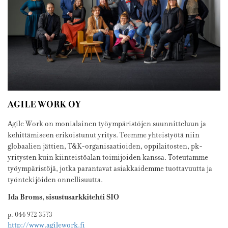
AGILE WORK OY
Agile Work on monialainen työympäristöjen suunnitteluun ja
kehittämiseen erikoistunut yritys. Teemme yhteistyötä niin
globaalien jättien, T&K-organisaatioiden, oppilaitosten, pk-
yritysten kuin kiinteistöalan toimijoiden kanssa. Toteutamme
työympäristöjä, jotka parantavat asiakkaidemme tuottavuutta ja
työntekijöiden onnellisuutta.
Ida Broms, sisustusarkkitehti SIO
p. 044 972 3573
http://www.agilework.fi