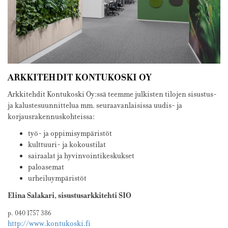
ARKKITEHDIT KONTUKOSKI OY
Arkkitehdit Kontukoski Oy:ssä teemme julkisten tilojen sisustus-
ja kalustesuunnittelua mm. seuraavanlaisissa uudis- ja
korjausrakennuskohteissa:
työ- ja oppimisympäristöt
kulttuuri- ja kokoustilat
sairaalat ja hyvinvointikeskukset
paloasemat
urheiluympäristöt
Elina Salakari, sisustusarkkitehti SIO
p. 040 1757 386
http://www.kontukoski.fi