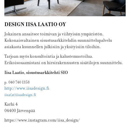
DESIGN IISA LAATIO OY
Jokainen ansaitsee toimivan ja viihtyisän ympäristön.
Kokonaisvaltainen sisustusarkkitehdin suunnittelupalvelu
asiakasta kuunnellen julkisiin ja yksityisiin tiloihin.
Tarjoan myös konsultointia ja kalustemuotoilua.
Erikoisosaamistani on hirsirakennusten sisätilojen suunnittelu.
Iisa Laatio, sisustusarkkitehti SIO
p. 040 740 1358
http://www.iisadesign.fi
iisa(at)iisadesign.fi
Karhi 4
04400 Järvenpää
https://www.instagram.com/iisa_design/