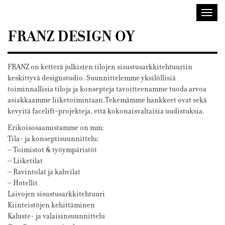
Sisustusarkkitehdit
Avaa/
SIO
valik
FRANZ DESIGN OY
FRANZ on ketterä julkisten tilojen sisustusarkkitehtuuriin
keskittyvä designstudio.
Suunnittelemme yksilöllisiä
toiminnallisia tiloja ja konsepteja tavoitteenamme tuoda arvoa
asiakkaamme liiketoimintaan.
Tekemämme hankkeet ovat sekä
kevyitä facelift-projekteja, että kokonaisvaltaisia uudistuksia.
Erikoisosaamistamme on mm:
Tila- ja konseptisuunnittelu:
– Toimistot & työympäristöt
– Liiketilat
– Ravintolat ja kahvilat
– Hotellit
Laivojen sisustusarkkitehtuuri
Kiinteistöjen kehittäminen
Kaluste- ja valaisinsuunnittelu