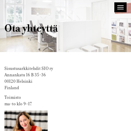
Sisustusarkkitehdit
Avaa/
SIO
valik
Ota yhteyttä
Sisustusarkkitehdit SIO ry
Annankatu 16 B 35−36
00120 Helsinki
Finland
Toimisto
ma-to klo 9–17