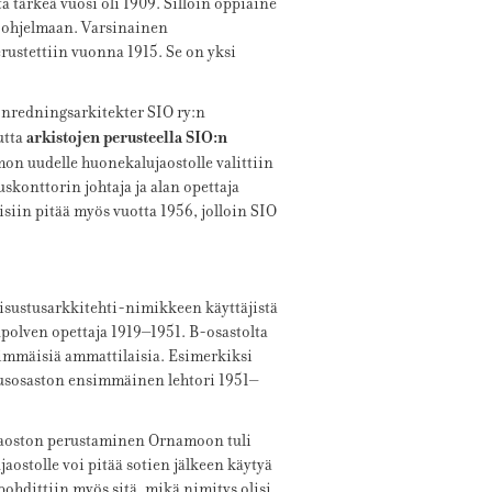
a tärkeä vuosi oli 1909. Silloin oppiaine
-ohjelmaan. Varsinainen
rustettiin vuonna 1915. Se on yksi
Inredningsarkitekter SIO ry:n
arkistojen perusteella SIO:n
utta
mon uudelle huonekalujaostolle valittiin
konttorin johtaja ja alan opettaja
isiin pitää myös vuotta 1956, jolloin SIO
sisustusarkkitehti-nimikkeen käyttäjistä
kupolven opettaja 1919–1951. B-osastolta
simmäisiä ammattilaisia. Esimerkiksi
stusosaston ensimmäinen lehtori 1951–
ajaoston perustaminen Ornamoon tuli
ostolle voi pitää sotien jälkeen käytyä
ohdittiin myös sitä, mikä nimitys olisi