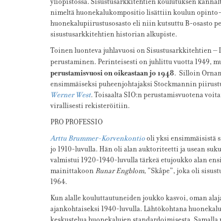
yliopistossa. Sisustusarkkitehtien koulutuksen kannalt
nimeltä huonekalukompositio lisättiin koulun opinto
huonekalupiirustusosasto eli niin kutsuttu B-osasto pe
sisustusarkkitehtien historian alkupiste.
Toinen luonteva juhlavuosi on Sisustusarkkitehtien – 
perustaminen. Perinteisesti on juhlittu vuotta 1949, m
perustamisvuosi on oikeastaan jo 1948
. Silloin Orna
ensimmäiseksi puheenjohtajaksi Stockmannin piirustus
Werner West
. Toisaalta SIO:n perustamisvuotena voita
virallisesti rekisteröitiin.
PRO PROFESSIO
Arttu Brummer-Korvenkontio
oli yksi ensimmäisistä 
jo 1910-luvulla. Hän oli alan auktoriteetti ja usean su
valmistui 1920-1940-luvulla tärkeä etujoukko alan en
mainittakoon
Runar Engblom
, ”Skåpe”, joka oli sisu
1964.
Kun alalle kouluttautuneiden joukko kasvoi, oman al
ajankohtaiseksi 1940-luvulla. Lähtökohtana huonekaluja
keskustelua huonekalujen standardoimisesta. Samalla p