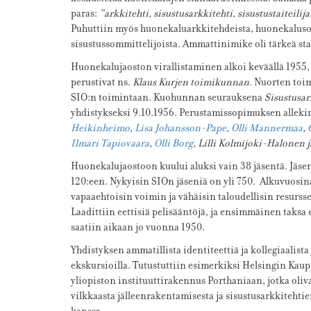
paras:
”arkkitehti, sisustusarkkitehti, sisustustaiteilija
Puhuttiin myös huonekaluarkkitehdeista, huonekalusomm
sisustussommittelijoista. Ammattinimike oli tärkeä st
Huonekalujaoston virallistaminen alkoi keväällä 1955,
perustivat ns.
Klaus Kurjen toimikunnan
. Nuorten toim
SIO:n toimintaan. Kuohunnan seurauksena
Sisustusar
yhdistykseksi 9.10.1956. Perustamissopimuksen allekir
Heikinheimo
,
Lisa Johansson-Pape
,
Olli Mannermaa
,
Ilmari Tapiovaara
,
Olli Borg
, Lilli Kolmijoki-Halonen j
Huonekalujaostoon kuului aluksi vain 38 jäsentä. Jäse
120:een. Nykyisin SIOn jäseniä on yli 750. Alkuvuosina 
vapaaehtoisin voimin ja vähäisin taloudellisin resursse
Laadittiin eettisiä pelisääntöjä, ja ensimmäinen taksa
saatiin aikaan jo vuonna 1950.
Yhdistyksen ammatillista identiteettiä ja kollegiaalista
ekskursioilla. Tutustuttiin esimerkiksi Helsingin Ka
yliopiston instituuttirakennus Porthaniaan, jotka oliv
vilkkaasta jälleenrakentamisesta ja sisustusarkkitehtie