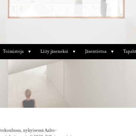
Toimistoja
Liity jäseneksi
Jäsentietoa
Tapah
stokoulussa, nykyisessä Aalto-