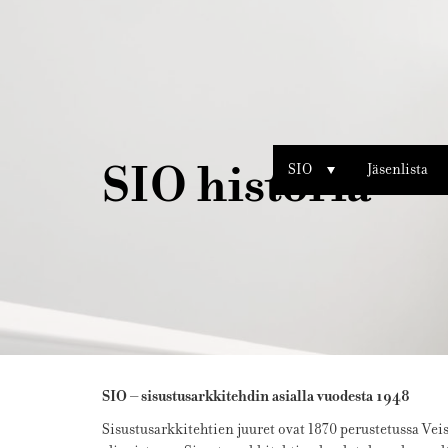
Sisustusarkkitehdit
SIO
SIO historia
SIO
Jäsenlista
SIO – sisustusarkkitehdin asialla vuodesta 1948
Sisustusarkkitehtien juuret ovat 1870 perustetussa Vei