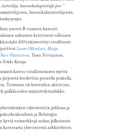
, taiteilija, huonekalupiirtäjä jne.”
ittelijoista, huonekalutaiteilijoista,
atuskysymys.
 kun nuoret B-osaston kasvatit
ikunta suhtautui kriittisesti silloisen
kkitehdit SIO
rekisteröityi virallisesti
joittivat
Lasse Ollinkari
,
Maija
Olavi Hänninen
, Tanu Toiviainen,
a Erkki Kataja.
nmäärä kasvoi virallistamisen myötä
järjestöä hoidettiin pienellä joukolla,
in. Toiminta oli kuitenkin aktiivista.
 eli palkkioiden määrittelytaulukko
 yhteishenkeä vahvistettiin juhlissa ja
uppakorkeakouluun ja Helsingin
at hyviä esimerkkejä sodan jälkeisestä
n kasvavasta yhteistyöstä arkkitehtien