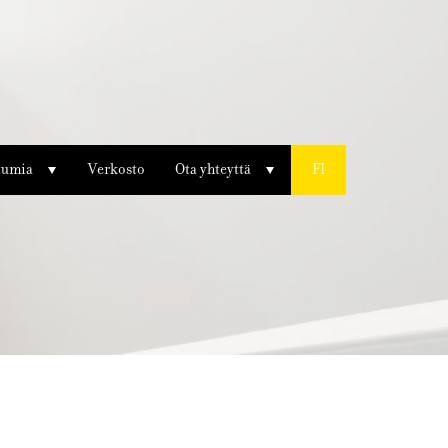
tumia
Verkosto
Ota yhteyttä
FI