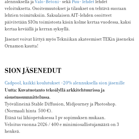
alennuksella ja
Valo-Betoni-
sekä
Puu- lehdet
lehdet
veloituksetta. Osoitemuutokset ja tilaukset on tehtävä suoraan
lehtien toimituksiin. Saksalaisen AIT-lehden osoitteet
päivitetään SIOn toimistosta käsin kolme kertaa vuodessa, kaksi
kertaa keväällä ja kerran syksyllä.
Jäsenet voivat liittyä myös Tekniikan akateemiset TEKin jäseneksi
Ornamon kautta!
SION JÄSENEDUT
Cadpool, kaikki koulutukset -20% alennuksella sion jäsenille
Uutta: Kuvatuotanto tekoälyllä arkkitehtuurissa ja
sisustussuunnittelussa
.
Työvälineinä Stable Diffusion, Midjourney ja Photoshop.
(Normaali hinta 500 €).
Etänä tai lähiopetuksessa 1 pv sopimuksen mukaan.
Veloitus vuonna 2026 / 400 e minimiosallistujamäärä on 3
henkeä.