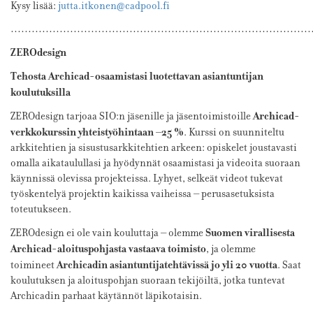
Kysy lisää:
jutta.itkonen@cadpool.fi
…………………………………………………………………………
ZEROdesign
Tehosta Archicad-osaamistasi luotettavan asiantuntijan
koulutuksilla
Archicad-
ZEROdesign tarjoaa SIO:n jäsenille ja jäsentoimistoille
verkkokurssin yhteistyöhintaan –25 %
. Kurssi on suunniteltu
arkkitehtien ja sisustusarkkitehtien arkeen: opiskelet joustavasti
omalla aikataulullasi ja hyödynnät osaamistasi ja videoita suoraan
käynnissä olevissa projekteissa. Lyhyet, selkeät videot tukevat
työskentelyä projektin kaikissa vaiheissa – perusasetuksista
toteutukseen.
Suomen virallisesta
ZEROdesign ei ole vain kouluttaja – olemme
Archicad-aloituspohjasta vastaava toimisto
, ja olemme
Archicadin asiantuntijatehtävissä jo yli 20 vuotta
toimineet
. Saat
koulutuksen ja aloituspohjan suoraan tekijöiltä, jotka tuntevat
Archicadin parhaat käytännöt läpikotaisin.