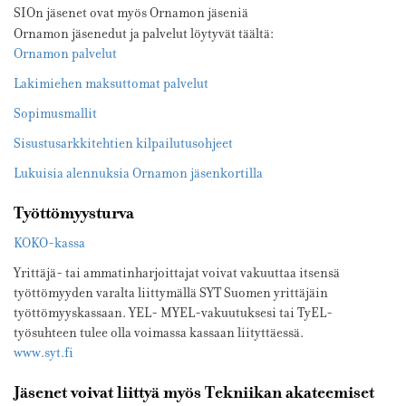
SIOn jäsenet ovat myös Ornamon jäseniä
Ornamon jäsenedut ja palvelut löytyvät täältä:
Ornamon palvelut
Lakimiehen maksuttomat palvelut
Sopimusmallit
Sisustusarkkitehtien kilpailutusohjeet
Lukuisia alennuksia Ornamon jäsenkortilla
Työttömyysturva
KOKO-kassa
Yrittäjä- tai ammatinharjoittajat voivat vakuuttaa itsensä
työttömyyden varalta liittymällä SYT Suomen yrittäjäin
työttömyyskassaan. YEL- MYEL-vakuutuksesi tai TyEL-
työsuhteen tulee olla voimassa kassaan liityttäessä.
www.syt.fi
Jäsenet voivat liittyä myös Tekniikan akateemiset