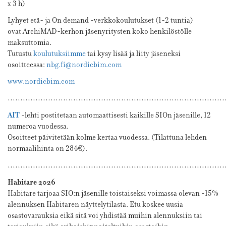
x 3 h)
Lyhyet etä- ja On demand -verkkokoulutukset (1-2 tuntia)
ovat ArchiMAD-kerhon jäsenyritysten koko henkilöstölle
maksuttomia.
Tutustu
koulutuksiimme
tai kysy lisää ja liity jäseneksi
osoitteessa:
nbg.fi@nordicbim.com
www.nordicbim.com
…………………………………………………………………………
AIT
-lehti postitetaan automaattisesti kaikille SIOn jäsenille, 12
numeroa vuodessa.
Osoitteet päivitetään kolme kertaa vuodessa. (Tilattuna lehden
normaalihinta on 284€).
…………………………………………………………………………
Habitare
2026
Habitare tarjoaa SIO:n jäsenille toistaiseksi voimassa olevan -15%
alennuksen Habitaren näyttelytilasta. Etu koskee uusia
osastovarauksia eikä sitä voi yhdistää muihin alennuksiin tai