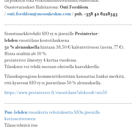
tarjouksiin eikä erikoishinnoiteltuihin osastoihin.
Outi Forsblom
Osastovaraukset Habitaressa:
/
outi.forsblom@messukeskus.com
/ puh.
+358 40 8228343
…………………………………………………………………………
Prointerior-
Sisustusarkkitehdit SIO ry:n jäsenille
lehden
vuositilaus kestotilauksena
50 % alennuksella
hintaan 38,50 €/kalenterivuosi (norm. 77 €).
Hinta sisältää alv 10 %.
prointerior
ilmestyy 4 kertaa vuodessa.
Tilauksen voi tehdä suoraan oheisella kaavakkeella:
Tilauskupongissa kommenttikenttään kannattaa lisäksi merkitä,
että kyseessä SIO ry:n jäsentilaus 50 % alennuksella.
https://www.
prointerior
.fi/vuositilaus?alekoodi=sio50
…………………………………………………………………………
Puu-lehden
vuosikerta veloituksetta SIOn jäsenille
kotiosoitteeseen
Tilaus tehtävä itse