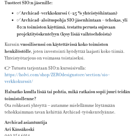
Tuotteet SIO:n jäsenille:
Archicad-verkkokurssi (–25 % yhteistyöhintaan)
✅
Archicad-aloituspohja
SIO jäsenhintaan – tehokas, yli
✅
80:n toimiston käyttämä, testattu perusta sujuvaan
projektityöskentelyyn (kysy lisää vaihtoehdoista)
vuosilisenssi on käytettävissä koko toimiston
Kurssin
henkilöstölle
, joten investointi hyödyttää laajasti koko tiimiä.
Yhteistyötarjous on voimassa toistaiseksi.
👉 Tutustu tarjontaan SIO:n kurssisivulla:
https://holvi.com/shop/ZEROdesignstore/section/sio-
verkkokurssit/
Haluatko kuulla lisää tai pohtia, mikä ratkaisu sopii juuri teidän
toimistollenne?
Ota rohkeasti yhteyttä – autamme mielellämme löytämään
tehokkaimman tavan kehittää Archicad-työskentelyänne.
Archicad asiantuntija
Ari Känsäkoski