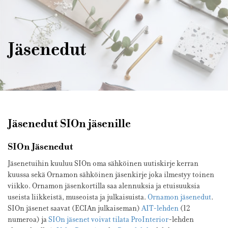
Sisustusarkkitehdit
SIO
Jäsenedut
Jäsenedut SIOn jäsenille
SIOn Jäsenedut
Jäsenetuihin kuuluu SIOn oma sähköinen uutiskirje kerran
kuussa sekä Ornamon sähköinen jäsenkirje joka ilmestyy toinen
viikko. Ornamon jäsenkortilla saa alennuksia ja etuisuuksia
useista liikkeistä, museoista ja julkaisuista.
Ornamon jäsenedut
.
SIOn jäsenet saavat (ECIAn julkaiseman)
AIT-lehden
(12
numeroa) ja
SIOn jäsenet voivat tilata
ProInterior
-lehden