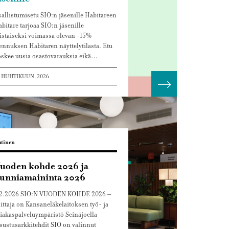
allistumisetu SIO:n jäsenille Habitareen
bitare tarjoaa SIO:n jäsenille
istaiseksi voimassa olevan -15%
ennuksen Habitaren näyttelytilasta. Etu
skee uusia osastovarauksia eikä…
 HUHTIKUUN, 2026
ää
Lue lisää
tinen
uoden kohde 2026 ja
unniamaininta 2026
.2.2026 SIO:N VUODEN KOHDE 2026 –
ittaja on Kansaneläkelaitoksen työ- ja
iakaspalveluympäristö Seinäjoella
sustusarkkitehdit SIO on valinnut