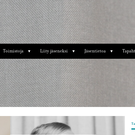
Toimistoja
Liity jäseneksi
Jäsentietoa
Tapah
T