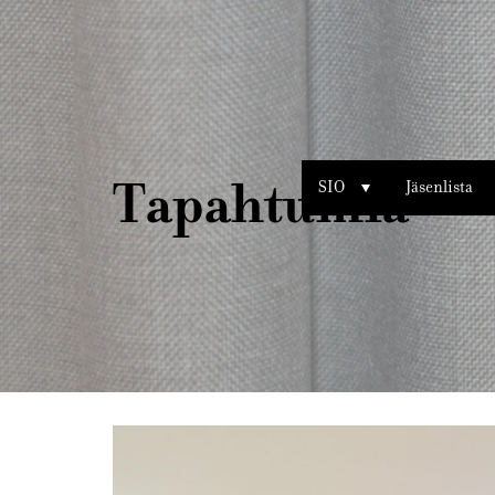
Sisustusarkkitehdit
SIO
Tapahtumia
SIO
Jäsenlista