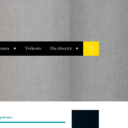
tumia
Verkosto
Ota yhteyttä
FI
apahtuma