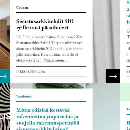
S
Uutinen
2
s
Sisustusarkkitehdit SIO
t
ry:lle uusi pääsihteeri
K
Ida Pihlajaniemi aloittaa elokuussa 2026
T
Sisustusarkkitehdit SIO ry on nimittänyt
se
sisustusarkkitehti SIO Ida Pihlajaniemen
He
pääsihteeriksi. Hän aloittaa tehtävässä
9.
elokuussa 2026. Pihlajaniemi…
R
10 KESÄKUUN, 2026
2 
Lue lisää
Lue lis
Tapahtuma
Miten edistää kestävää
T
rakennettua ympäristöä ja
suojella rakennusperintöä
H
sisustusarkkitehtina?
j