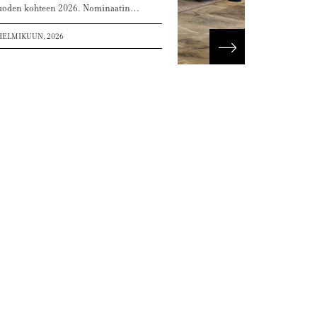
uoden kohteen 2026. Nominaatin…
HELMIKUUN, 2026
ää
Lue lisää