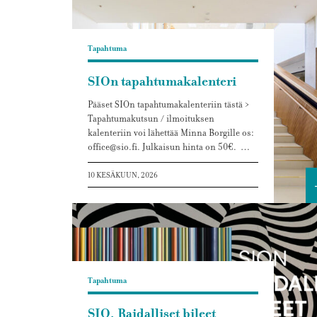
Tapahtuma
SIOn tapahtumakalenteri
Pääset SIOn tapahtumakalenteriin tästä >
Tapahtumakutsun / ilmoituksen
kalenteriin voi lähettää Minna Borgille os:
office@sio.fi. Julkaisun hinta on 50€. …
10 KESÄKUUN, 2026
Tapahtuma
SIO, Raidalliset bileet