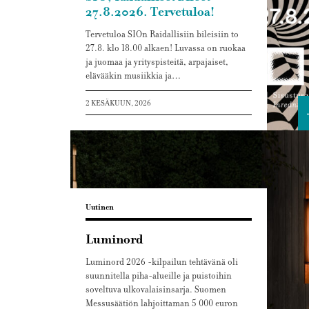
27.8.2026. Tervetuloa!
Tervetuloa SIOn Raidallisiin bileisiin to
27.8. klo 18.00 alkaen! Luvassa on ruokaa
ja juomaa ja yrityspisteitä, arpajaiset,
elävääkin musiikkia ja…
2 KESÄKUUN, 2026
Uutinen
Luminord
Luminord 2026 -kilpailun tehtävänä oli
suunnitella piha-alueille ja puistoihin
soveltuva ulkovalaisinsarja. Suomen
Messusäätiön lahjoittaman 5 000 euron