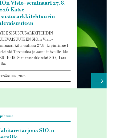
IOn Visio-seminaari 27.8.
026 Katse
isustusarkkitehtuurin
ulevaisuuteen
ATSE SISUSTUSARKKITEHDIN
ULEVAISUUTEEN SIO:n Visio-
minaari Kilta-salissa 27.8. Lapinrinne 1
lsinki Tervetuloa jo aamukahveille klo
30- 10.15 Sisustusarkkitehti SIO, Lars
äihä…
KESÄKUUN, 2026
ää
Lue lisää
apahtuma
abitare tarjous SIO:n
äsenille