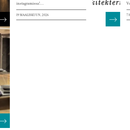
instagramissa!…
V
19 MAALISKUUN, 2026
7 
Lue lisää
Lue lis
Lue lisää