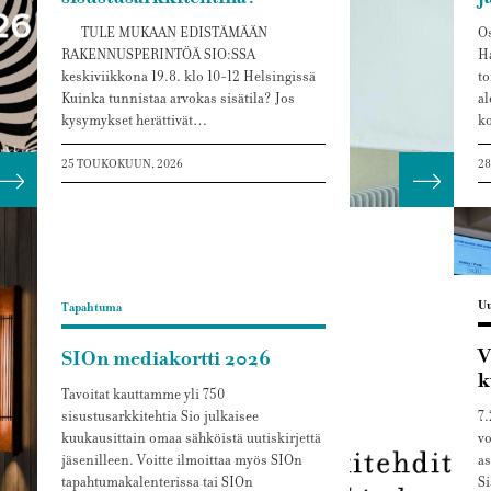
TULE MUKAAN EDISTÄMÄÄN
Os
RAKENNUSPERINTÖÄ SIO:SSA
Ha
keskiviikkona 19.8. klo 10-12 Helsingissä
to
Kuinka tunnistaa arvokas sisätila? Jos
al
kysymykset herättivät…
ko
25 TOUKOKUUN, 2026
28
Lue lisää
Lue lis
Uu
Tapahtuma
V
SIOn mediakortti 2026
k
Tavoitat kauttamme yli 750
sisustusarkkitehtia Sio julkaisee
7
kuukausittain omaa sähköistä uutiskirjettä
vo
jäsenilleen. Voitte ilmoittaa myös SIOn
as
tapahtumakalenterissa tai SIOn
Si