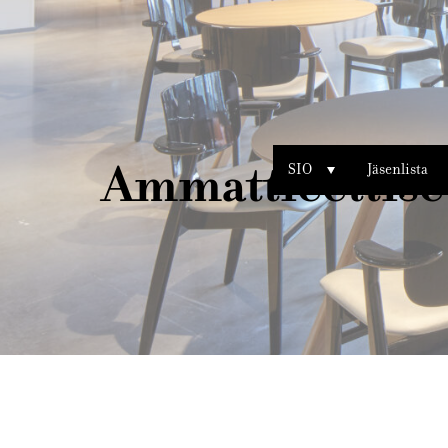
Sisustusarkkitehdit
SIO
Ammattieettise
SIO
Jäsenlista