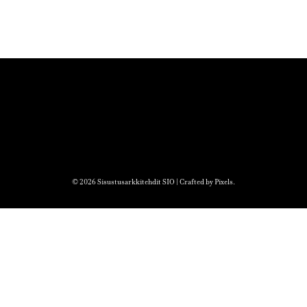
© 2026 Sisustusarkkitehdit SIO | Crafted by
Pixels
.