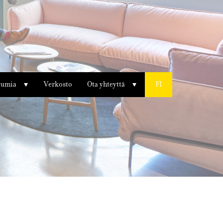
tumia
Verkosto
Ota yhteyttä
FI