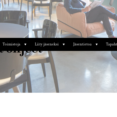
t ohjeet
Toimistoja
Liity jäseneksi
Jäsentietoa
Tapah