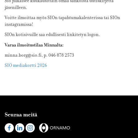
Sio julkaisee kuukausittain omaa sähköistä uutiskirjettä
jäsenilleen.
Voitte ilmoittaa myös SIOn tapahtumakalenterissa tai SIOn
instagramissa!
SIOn kotisivuille saa edullisesti linkitetyn logon.
Varaa ilmoitustilaa Minnalta:
minna.borg@sio.fi, p. 046 878 2573
SIO mediakortti 2026
Seuraa meitä
Visit
Visit
Visit
us
us
us