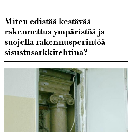
Sisustusarkkitehdit
SIO
Miten edistää kestävää
rakennettua ympäristöä ja
suojella rakennusperintöä
sisustusarkkitehtina?