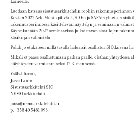
Laineelle.
Luodaan katsaus sisustusarkkitehdin rooliin rakennusperinnön v
Kevään 2027 Ark-Muoto päivänä, SIO:n ja SAFA:n yhteisen sisäti
rakennusperinnössä käsittelevän näyttelyn ja seminaarin valmist
Käynnistetään 2027 seminaarissa julkaistavan sisätilojen rake
käsikirjan valmistelu
Pohdi jo etukäteen millä tavalla haluaisit osallistua SIO:laisena 
Mikäli et pääse osallistumaan paikan päälle, olethan yhteydessä a
etäyhteyden varmistamiseksi 17.8. mennessä.
Ystävällisesti,
Jussi Laine
Sisustusarkkitehti SIO
NEMO arkkitehdit
jussi@nemoarkkitehdit.fi
p. +358 40 5481 093