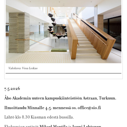
Valokuva: Vesa Loikas
7.5.2026
Åbo Akademin uuteen kampuskiinteistöön Astraan, Turkuun.
Ilmoittaudu Minnalle 4.5. mennessä os. office@sio.fi
Lähtö klo 8.30 Kiasman edestä bussilla.
Mikael Mantila
Jouni Lehtonen
Ekskursion vetävät
ja