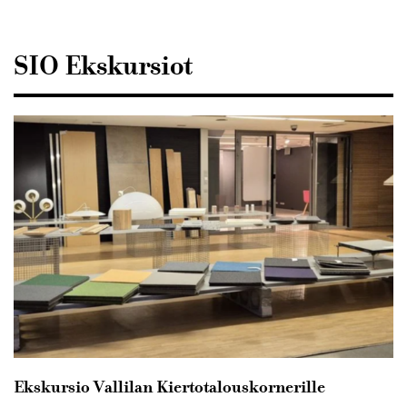
Sisustusarkkitehdit
SIO
SIO Ekskursiot
Ekskursio Vallilan Kiertotalouskornerille