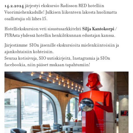
14.2.2024
järjestyi ekskursio Radisson RED hotelliin
Vuorimiehenkadulle! Julkisen liikenteen lakosta huolimatta
osallistujia oli lähes 15.
Silja Kantokorpi
Hotelliekskursion veti sisustusarkkitehti
/
FYRAsta yhdessä hotellin henkilökunnan edustajan kanssa.
Järjestämme SIOn jäsenille ekskursioita mielenkiintoisiin ja
ajankohtaisiin kohteisiin.
Seuraa kotisivuja, SIO uutiskirjeitä, Instagramia ja SIOn
facebookia, niin pääset mukaan tapahtumiin!