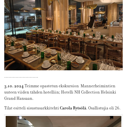
……………………
3.10. 2024
Teimme opastetun ekskursion Mannerheimintien
uuteen viiden tähden hotelliin; Hotelli NH Collection Helsinki
Grand Hansaan.
Carola Rytsölä
Tilat esitteli sisustusarkkitehti
. Osallistujia oli 26.