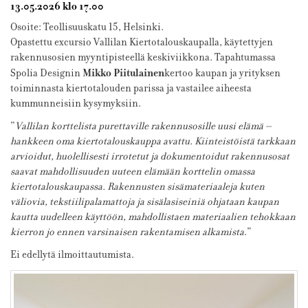
13.05.2026 klo 17.00
Osoite: Teollisuuskatu 15, Helsinki.
Opastettu excursio Vallilan Kiertotalouskaupalla, käytettyjen
rakennusosien myyntipisteellä keskiviikkona. Tapahtumassa
Mikko Piitulainen
Spolia Designin
kertoo kaupan ja yrityksen
toiminnasta kiertotalouden parissa ja vastailee aiheesta
kummunneisiin kysymyksiin.
”
Vallilan korttelista purettaville rakennusosille uusi elämä –
hankkeen oma kiertotalouskauppa avattu. Kiinteistöistä tarkkaan
arvioidut, huolellisesti irrotetut ja dokumentoidut rakennusosat
saavat mahdollisuuden uuteen elämään korttelin omassa
kiertotalouskaupassa. Rakennusten sisämateriaaleja kuten
väliovia, tekstiilipalamattoja ja sisälasiseiniä ohjataan kaupan
kautta uudelleen käyttöön, mahdollistaen materiaalien tehokkaan
kierron jo ennen varsinaisen rakentamisen alkamista
.”
Ei edellytä ilmoittautumista.