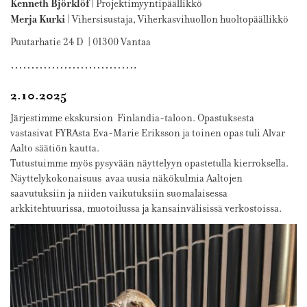
Kenneth Björklöf
| Projektimyyntipäällikkö
Merja Kurki
| Vihersisustaja, Viherkasvihuollon huoltopäällikkö
Puutarhatie 24 D | 01300 Vantaa
………………………….
2.10.2025
Järjestimme ekskursion Finlandia-taloon. Opastuksesta
vastasivat FYRAsta Eva-Marie Eriksson ja toinen opas tuli Alvar
Aalto säätiön kautta.
Tutustuimme myös pysyvään näyttelyyn opastetulla kierroksella.
Näyttelykokonaisuus avaa uusia näkökulmia Aaltojen
saavutuksiin ja niiden vaikutuksiin suomalaisessa
arkkitehtuurissa, muotoilussa ja kansainvälisissä verkostoissa.