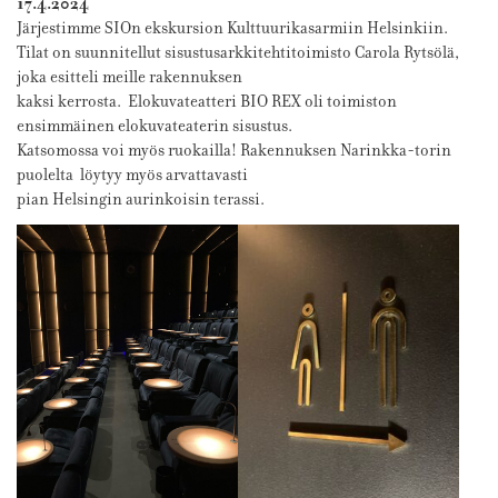
17.4.2024
Järjestimme SIOn ekskursion Kulttuurikasarmiin Helsinkiin.
Tilat on suunnitellut sisustusarkkitehtitoimisto Carola Rytsölä,
joka esitteli meille rakennuksen
kaksi kerrosta. Elokuvateatteri BIO REX oli toimiston
ensimmäinen elokuvateaterin sisustus.
Katsomossa voi myös ruokailla! Rakennuksen Narinkka-torin
puolelta löytyy myös arvattavasti
pian Helsingin aurinkoisin terassi.