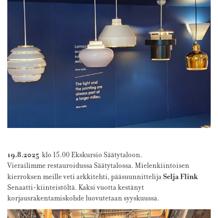
19.8.2025
klo 15.00 Ekskursio Säätytaloon.
Vierailimme restauroidussa Säätytalossa. Mielenkiintoisen
Selja Flink
kierroksen meille veti arkkitehti, pääsuunnittelija
Senaatti-kiinteistöltä. Kaksi vuotta kestänyt
korjausrakentamiskohde luovutetaan syyskuussa.