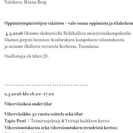
Valokuva: Minna Borg
Oppimisympäristöjen valaistus – valo osana oppimista ja tilakoke
4.3.2026
Olimme ekskursiolla Riihikallion monitoimikampuksella
Glamox järjesti luennon/koulutuksen kampuksen valaistuksesta
ja saimme illallisen ravintola Kerhossa, Tuusulassa.
Osallistujia oli lähes 20.
……………………………….
2,3.2026 klo 16.00–17.00
Viherviisikon uudet tilat
Viherviisikko 30 vuotta esittely sekä tilat:
Tapio Posti
| Toimitusjohtaja & Yrittäjä kaikkien kaveri
Vihersisustuksesta sekä vihersisustuksen trendeistä kertoo: