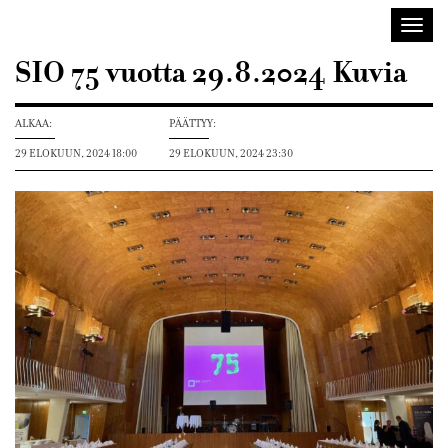
Sisustusarkkitehdit
Avaa/
SIO
valik
SIO 75 vuotta 29.8.2024 Kuvia
ALKAA:
PÄÄTTYY:
29 ELOKUUN, 2024 18:00
29 ELOKUUN, 2024 23:30