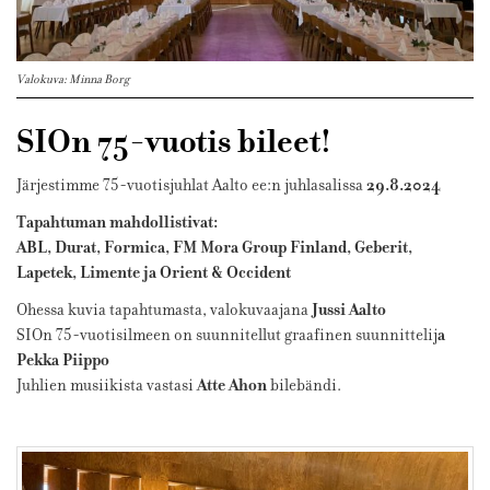
Valokuva: Minna Borg
SIOn 75-vuotis bileet!
29.8.2024
Järjestimme 75-vuotisjuhlat Aalto ee:n juhlasalissa
Tapahtuman mahdollistivat:
ABL, Durat, Formica, FM Mora Group Finland, Geberit,
Lapetek, Limente ja Orient & Occident
Jussi Aalto
Ohessa kuvia tapahtumasta, valokuvaajana
a
SIOn 75-vuotisilmeen on suunnitellut graafinen suunnittelij
Pekka Piippo
Atte Ahon
Juhlien musiikista vastasi
bilebändi.