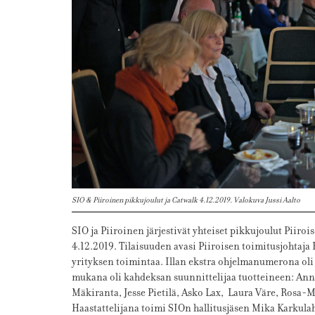
SIO & Piiroinen pikkujoulut ja Catwalk 4.12.2019. Valokuva Jussi Aalto
SIO ja Piiroinen järjestivät yhteiset pikkujoulut Piir
4.12.2019. Tilaisuuden avasi Piiroisen toimitusjohtaja 
yrityksen toimintaa. Illan ekstra ohjelmanumerona oli 
mukana oli kahdeksan suunnittelijaa tuotteineen: Ann
Mäkiranta, Jesse Pietilä, Asko Lax, Laura Väre, Rosa-M
Haastattelijana toimi SIOn hallitusjäsen Mika Karkula