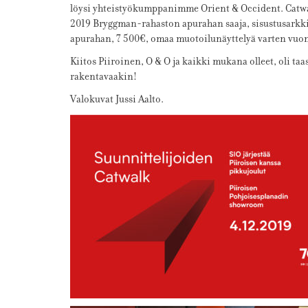
löysi yhteistyökumppanimme Orient & Occident. Catwal
2019 Bryggman-rahaston apurahan saaja, sisustusarkkit
apurahan, 7 500€, omaa muotoilunäyttelyä varten vuo
Kiitos Piiroinen, O & O ja kaikki mukana olleet, oli taa
rakentavaakin!
Valokuvat Jussi Aalto.