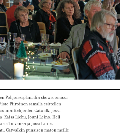
oisen Pohjoisesplanadin showroomissa
Risto Piiroinen samalla esittellen
suunnittelijoiden Catwalk, jossa
a-Kaisa Liehu, Jouni Leino, Heli
aria Tolvanen ja Jussi Laine.
hti. Catwalkin punaisen maton meille