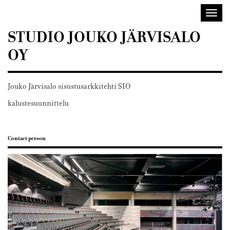
Sisustusarkkitehdit
Avaa/
SIO
valik
STUDIO JOUKO JÄRVISALO
OY
Jouko Järvisalo sisustusarkkitehti SIO
kalustesuunnittelu
Contact person