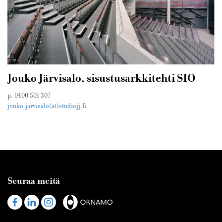
Jouko Järvisalo, sisustusarkkitehti SIO
p. 0400 501 307
jouko.jarvisalo(at)studiojj.fi
Seuraa meitä
Visit
Visit
Visit
us
us
us
on
on
on