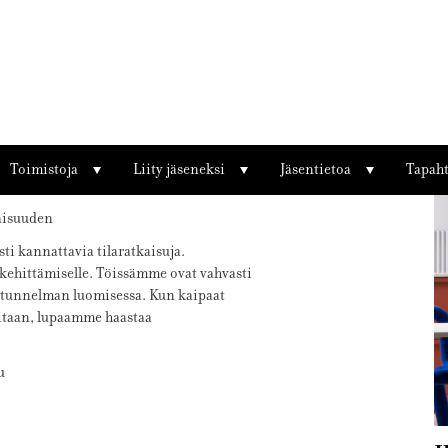
Co
Toimistoja
Liity jäseneksi
Jäsentietoa
Tapah
aisuuden
ti kannattavia tilaratkaisuja.
kehittämiselle. Töissämme ovat vahvasti
n tunnelman luomisessa. Kun kaipaat
vitaan, lupaamme haastaa
u