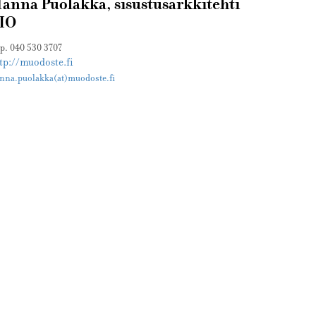
anna Puolakka, sisustusarkkitehti
IO
 p. 040 530 3707
tp://muodoste.fi
nna.puolakka(at)muodoste.fi