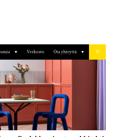
ntact person
tumia
Verkosto
Ota yhteyttä
FI