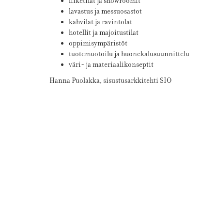
liiketilat ja showroomit
lavastus ja messuosastot
kahvilat ja ravintolat
hotellit ja majoitustilat
oppimisympäristöt
tuotemuotoilu ja huonekalusuunnittelu
väri- ja materiaalikonseptit
Hanna Puolakka, sisustusarkkitehti SIO