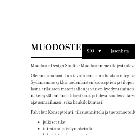
Sisustusarkkitehdit
SIO
MUODOSTE OY
SIO
Jäsenlista
Muodoste Design Studio ∙ Muodostamme tilojesi tulev
Olemme apunasi, kun tavoitteenasi on luoda strategises
Sydämemme sykkii uudenlaisten konseptien ja tilojen 
läsnä erilaisten materiaalien ja värien hyödyntämine
näkemystä millaisia tilaratkaisuja tulevaisuudessa tar
ajatusmaailmasi, sekä henkilökuntasi!
Palvelut: Konseptointi, tilasuunnittelu ja tuotemuotoil
julkiset tilat
toimistot ja työympäristöt