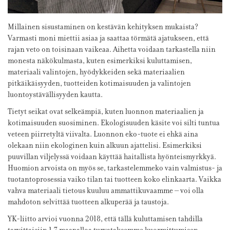
Millainen sisustaminen on kestävän kehityksen mukaista?
Varmasti moni miettii asiaa ja saattaa törmätä ajatukseen, että
rajan veto on toisinaan vaikeaa. Aihetta voidaan tarkastella niin
monesta näkökulmasta, kuten esimerkiksi kuluttamisen,
materiaali valintojen, hyödykkeiden sekä materiaalien
pitkäikäisyyden, tuotteiden kotimaisuuden ja valintojen
luontoystävällisyyden kautta.
Tietyt seikat ovat selkeämpiä, kuten luonnon materiaalien ja
kotimaisuuden suosiminen. Ekologisuuden käsite voi silti tuntua
veteen piirretyltä viivalta. Luonnon eko-tuote ei ehkä aina
olekaan niin ekologinen kuin alkuun ajattelisi. Esimerkiksi
puuvillan viljelyssä voidaan käyttää haitallista hyönteismyrkkyä.
Huomion arvoista on myös se, tarkastelemmeko vain valmistus- ja
tuotantoprosessia vaiko tilan tai tuotteen koko elinkaarta. Vaikka
vahva materiaali tietous kuuluu ammattikuvaamme – voi olla
mahdoton selvittää tuotteen alkuperää ja taustoja.
YK-liitto arvioi vuonna 2018, että tällä kuluttamisen tahdilla