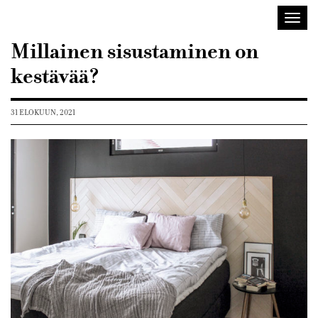
Sisustusarkkitehdit
Avaa/
SIO
valik
Millainen sisustaminen on
kestävää?
31 ELOKUUN, 2021