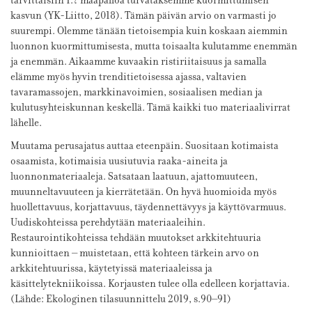
tarvittaisiin 1.7 maapalloa turvataksemme kuormittumisen
kasvun (YK-Liitto, 2018). Tämän päivän arvio on varmasti jo
suurempi. Olemme tänään tietoisempia kuin koskaan aiemmin
luonnon kuormittumisesta, mutta toisaalta kulutamme enemmän
ja enemmän. Aikaamme kuvaakin ristiriitaisuus ja samalla
elämme myös hyvin trenditietoisessa ajassa, valtavien
tavaramassojen, markkinavoimien, sosiaalisen median ja
kulutusyhteiskunnan keskellä. Tämä kaikki tuo materiaalivirrat
lähelle.
Muutama perusajatus auttaa eteenpäin. Suositaan kotimaista
osaamista, kotimaisia uusiutuvia raaka-aineita ja
luonnonmateriaaleja. Satsataan laatuun, ajattomuuteen,
muunneltavuuteen ja kierrätetään. On hyvä huomioida myös
huollettavuus, korjattavuus, täydennettävyys ja käyttövarmuus.
Uudiskohteissa perehdytään materiaaleihin.
Restaurointikohteissa tehdään muutokset arkkitehtuuria
kunnioittaen – muistetaan, että kohteen tärkein arvo on
arkkitehtuurissa, käytetyissä materiaaleissa ja
käsittelytekniikoissa. Korjausten tulee olla edelleen korjattavia.
(Lähde: Ekologinen tilasuunnittelu 2019, s.90–91)