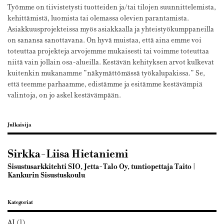
Työmme on tiivistetysti tuotteiden ja/tai tilojen suunnittelemista,
kehittämistä, luomista tai olemassa olevien parantamista.
Asiakkuusprojekteissa myös asiakkaalla ja yhteistyökumppaneilla
on sanansa sanottavana. On hyvä muistaa, että aina emme voi
toteuttaa projekteja arvojemme mukaisesti tai voimme toteuttaa
niitä vain jollain osa-alueilla. Kestävän kehityksen arvot kulkevat
kuitenkin mukanamme ”näkymättömässä työkalupakissa.” Se,
että teemme parhaamme, edistämme ja esitämme kestävämpiä
valintoja, on jo askel kestävämpään.
Julkaisija
Sirkka-Liisa Hietaniemi
Sisustusarkkitehti SIO, Jetta-Talo Oy, tuntiopettaja Taito |
Kankurin Sisustuskoulu
Kategoriat
AI
(1)