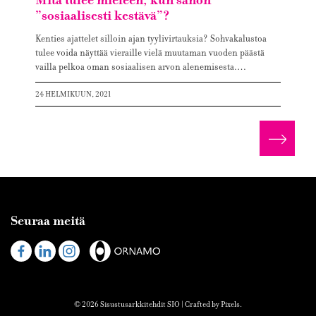
Mitä tulee mieleen, kun sanon
”sosiaalisesti kestävä”?
Kenties ajattelet silloin ajan tyylivirtauksia? Sohvakalustoa
tulee voida näyttää vieraille vielä muutaman vuoden päästä
vailla pelkoa oman sosiaalisen arvon alenemisesta.…
24 HELMIKUUN, 2021
Lue lis
Seuraa meitä
Visit
Visit
Visit
us
us
us
on
on
on
Facebook
Linked
Instagram
© 2026 Sisustusarkkitehdit SIO | Crafted by
Pixels
.
In