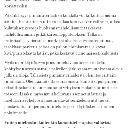
korjattaviksi.
Pitkäikäisyys pintamateriaalien kohdalla voi tarkoittaa monia
asioita. Itse ajattelen niin että aikaa kestävät värivalinnat, oikea
kulutuksenkesto ja huoltamismahdollisuudet takaavat
mahdollisimman pitkäikäisen lopputuloksen. Tällaisia
materiaaleja voisivat esimerkiksi olla massiivipuiset pinnat,
tasokkaat parketit, joissa on paljon hiomisvaraa ja kovat
kivi/puristelaatta lattiat, jotka kestävät erinomaisesti kulutusta.
Myös monikäyttöisyys ja muunneltavuus tukee kestävän
kehityksen arvoja samalla palvellen jatkuvassa muutoksessa olevia
julkisia tiloja. Tällaisista pintamateriaaleista olen itse erittäin
innoissani. Olen saanut olla seuraamassa, kun kitkapohjainen
tekstiilipalamatto on muuttanut yrityksen mukana toimitilasta
toiseen. Lisäksi myös muut kelluvana asennetut lattiat ja
modulaariset helposti muunneltavat seinäelementit tuovat
joustavuutta tilojen suunnittelulle ja eri käyttöskenaarioiden
pohtimiselle.
Eniten mielessäni kuitenkin kummittelee ajatus valtavista