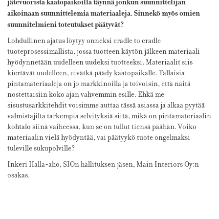
jätevuorista kaatopaikoilla täynnä jonkun suunnittelijan
aikoinaan suunnittelemia materiaaleja. Sinnekö myös omien
suunnitelmieni toteutukset päätyvät?
Lohdullinen ajatus löytyy onneksi cradle to cradle
tuoteprosessimallista, jossa tuotteen käytön jälkeen materiaali
hyödynnetään uudelleen uudeksi tuotteeksi. Materiaalit siis
kiertävät uudelleen, eivätkä päädy kaatopaikalle. Tällaisia
pintamateriaaleja on jo markkinoilla ja toivoisin, että näitä
nostettaisiin koko ajan vahvemmin esille. Ehkä me
sisustusarkkitehdit voisimme auttaa tässä asiassa ja alkaa pyytää
valmistajilta tarkempia selvityksiä siitä, mikä on pintamateriaalin
kohtalo siinä vaiheessa, kun se on tullut tiensä päähän. Voiko
materiaalin vielä hyödyntää, vai päätyykö tuote ongelmaksi
tuleville sukupolville?
Inkeri Halla-aho, SIOn hallituksen jäsen, Main Interiors Oy:n
osakas.