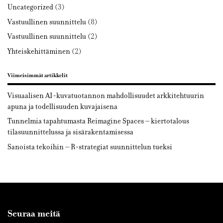
Uncategorized
(3)
Vastuullinen suunnittelu
(8)
Vastuullinen suunnittelu
(2)
Yhteiskehittäminen
(2)
Viimeisimmät artikkelit
Visuaalisen AI-kuvatuotannon mahdollisuudet arkkitehtuurin
apuna ja todellisuuden kuvajaisena
Tunnelmia tapahtumasta Reimagine Spaces – kiertotalous
tilasuunnittelussa ja sisärakentamisessa
Sanoista tekoihin – R-strategiat suunnittelun tueksi
Seuraa meitä