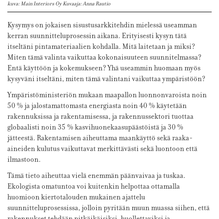
kuva: Main Interiors Oy Kuvaaja: Anna Rautio
Kysymys on jokaisen sisustusarkkitehdin mielessä useamman
kerran suunnitteluprosessin aikana. Erityisesti kysyn tätä
itseltäni pintamateriaalien kohdalla. Mitä laitetaan ja miksi?
Miten tämä valinta vaikuttaa kokonaisuuteen suunnitelmassa?
Entä käyttöön ja kokemukseen? Yhä useammin huomaan myös
kysyväni itseltäni, miten tämä valintani vaikuttaa ympäristöön?
Ympäristöministeriön mukaan maapallon luonnonvaroista noin
50 % ja jalostamattomasta energiasta noin 40 % käytetään
rakennuksissa ja rakentamisessa, ja rakennussektori tuottaa
globaalisti noin 35 % kasvihuonekaasupäästöistä ja 30 %
jätteestä. Rakentamisen aiheuttama maankäyttö sekä raaka-
aineiden kulutus vaikuttavat merkittävästi sekä luontoon että
ilmastoon.
Tämä tieto aiheuttaa vielä enemmän päänvaivaa ja tuskaa.
Ekologista omatuntoa voi kuitenkin helpottaa ottamalla
huomioon kiertotalouden mukainen ajattelu
suunnitteluprosessissa, jolloin pyritään muun muassa siihen, että
rakennukset tehdään pitkäikäisiksi, huollettaviksi ja