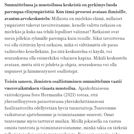
Suunnittelussa ja muotoilussa keskeistä on pyrkimys luoda
parempaa elinympäristöä. Kun tämä prosessi avataan ihmisille,
avautuu arvokeskustelu:
Millaista on mielekäs elämä, millaiset
ympäristöt tukevat tavoitteitamme, kenelle valittu ratkaisu on
mielekäs ja kuka saa tehdä lopulliset valinnat? Ratkaisut ovat
usein jollekin ryhmälle parempia kuin toisille. Siksi tavoitteena
voi olla riittävän hyvä ratkaisu, mikä ei välttämättä ole paras
vaihtoehto kenellekään. Jos tätä keskustelua ei käydä, voi
seurauksena olla esimerkiksi vihainen kapina. Mikäli keskustelu
avataan, mutta sitä ei johdeta ja ohjata, seurauksena voi olla
uupuneet ja hämmentyneet osallistujat.
Toisin sanoen, ihmisten osallistuminen suunnitteluun vaatii
vuorovaikutuksen viisasta muotoilua.
Ajankohtaisessa
väitöskirjassa Soto Hormazába (2021) toteaa, että
yhteisöllisyyteen painottuvassa yhteiskehittämisessä
fasilitaattorilta edellytetään hyviä tunnetaitoja.Tunteemme
vaikuttavat ajatteluumme ja toimintaamme suuresti. Omat
tunteemme myös tarttuvat muihin. Meillä jokaisella on vastuu
omista tunteista ja toimintatavoistamme, minkä takia on tärkeää