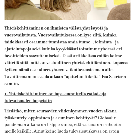
Yhteiskehittäminen on ihmisten välistä yhteistyötä ja
vuorovaikutusta. Vuorovaikutuksessa on kyse siitä, kuinka
taidokkaasti osaamme tunnistaa omia tunne-, toiminta- ja
ajattelutapoja sekä kuinka kyvykkäästi toimimme yhdessä eri
tavoitteiden saavuttamiseksi. Tässä artikkelissa esitän kolme
väitettä siitä, mitä on vastuullinen yhteiskehittäminen. Lopussa
kytken nämä osa-alueet yhteen vaikuttavuusteeman alle.
Tavoitteenani on saada aikaan ”ajattelun liikettä” Esa Saarisen
sanoin.
1. Yhteiskehittäminen on tapa suunnitella ratkaisuja
tulevaisuuden tarpeisiin
Tiedätkö, miten seuraavien viidenkymmen vuoden aikana
työskentely, oppiminen ja asuminen kehittyvät?
Globaalin
pandemian aikana on helppo sanoa, että vastaus on mahdoton
meille kaikille. Ainut keino luoda tulevaisuuskuvaa on avoin