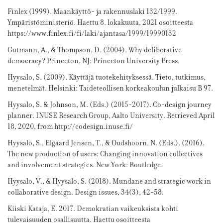
Finlex (1999). Maankäyttö- ja rakennuslaki 132/1999.
Ympäristöministeriö. Haettu 8. lokakuuta, 2021 osoitteesta
https://www.finlex.fi/fi/laki/ajantasa/1999/19990132
Gutmann, A., & Thompson, D. (2004). Why deliberative
democracy? Princeton, NJ: Princeton University Press.
Hyysalo, S. (2009). Käyttäjä tuotekehityksessä. Tieto, tutkimus,
menetelmät. Helsinki: Taideteollisen korkeakoulun julkaisu B 97.
Hyysalo, S. & Johnson, M. (Eds.) (2015-2017). Co-design journey
planner. INUSE Research Group, Aalto University. Retrieved April
18, 2020, from http://codesign.inuse.fi/
Hyysalo, S., Elgaard Jensen, T., & Oudshoorn, N. (Eds.). (2016).
The new production of users: Changing innovation collectives
and involvement strategies. New York: Routledge.
Hyysalo, V., & Hyysalo, S. (2018). Mundane and strategic work in
collaborative design. Design issues, 34(3), 42-58.
Kiiski Kataja, E. 2017. Demokratian vaikeuksista kohti
tulevaisuuden osallisuutta. Haettu osoitteesta