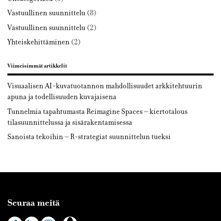
Vastuullinen suunnittelu
(8)
Vastuullinen suunnittelu
(2)
Yhteiskehittäminen
(2)
Viimeisimmät artikkelit
Visuaalisen AI-kuvatuotannon mahdollisuudet arkkitehtuurin
apuna ja todellisuuden kuvajaisena
Tunnelmia tapahtumasta Reimagine Spaces – kiertotalous
tilasuunnittelussa ja sisärakentamisessa
Sanoista tekoihin – R-strategiat suunnittelun tueksi
Seuraa meitä