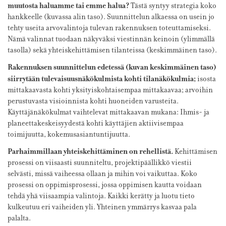
muutosta haluamme tai emme halua?
Tästä syntyy strategia koko
hankkeelle (kuvassa alin taso). Suunnittelun alkaessa on usein jo
tehty useita arvovalintoja tulevan rakennuksen toteuttamiseksi.
Nämä valinnat tuodaan näkyväksi viestinnän keinoin (ylimmällä
tasolla) sekä yhteiskehittämisen tilanteissa (keskimmäinen taso).
Rakennuksen suunnittelun edetessä (kuvan keskimmäinen taso)
siirrytään tulevaisuusnäkökulmista kohti tilanäkökulmia;
isosta
mittakaavasta kohti yksityiskohtaisempaa mittakaavaa; arvoihin
perustuvasta visioinnista kohti huoneiden varusteita.
Käyttäjänäkökulmat vaihtelevat mittakaavan mukana: Ihmis- ja
planeettakeskeisyydestä kohti käyttäjien aktiivisempaa
toimijuutta, kokemusasiantuntijuutta.
Parhaimmillaan yhteiskehittäminen on rehellistä.
Kehittämisen
prosessi on viisaasti suunniteltu, projektipäällikkö viestii
selvästi, missä vaiheessa ollaan ja mihin voi vaikuttaa. Koko
prosessi on oppimisprosessi, jossa oppimisen kautta voidaan
tehdä yhä viisaampia valintoja. Kaikki kerätty ja luotu tieto
kulkeutuu eri vaiheiden yli. Yhteinen ymmärrys kasvaa pala
palalta.