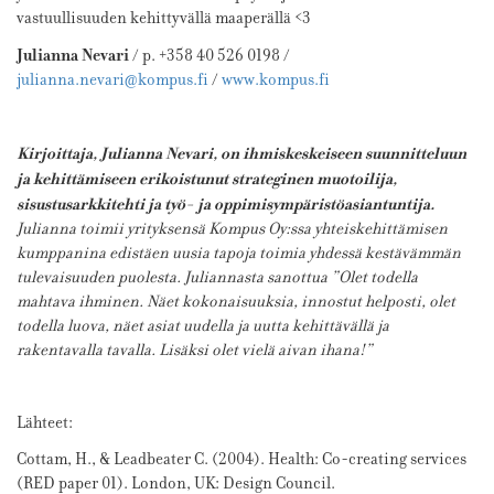
vastuullisuuden kehittyvällä maaperällä <3
Julianna Nevari
/ p. +358 40 526 0198 /
julianna.nevari@kompus.fi
/
www.kompus.fi
Kirjoittaja, Julianna Nevari, on ihmiskeskeiseen suunnitteluun
ja kehittämiseen erikoistunut strateginen muotoilija,
sisustusarkkitehti ja työ- ja oppimisympäristöasiantuntija.
Julianna toimii yrityksensä Kompus Oy:ssa yhteiskehittämisen
kumppanina edistäen uusia tapoja toimia yhdessä kestävämmän
tulevaisuuden puolesta. Juliannasta sanottua ”Olet todella
mahtava ihminen. Näet kokonaisuuksia, innostut helposti, olet
todella luova, näet asiat uudella ja uutta kehittävällä ja
rakentavalla tavalla. Lisäksi olet vielä aivan ihana!”
Lähteet:
Cottam, H., & Leadbeater C. (2004). Health: Co-creating services
(RED paper 01). London, UK: Design Council.