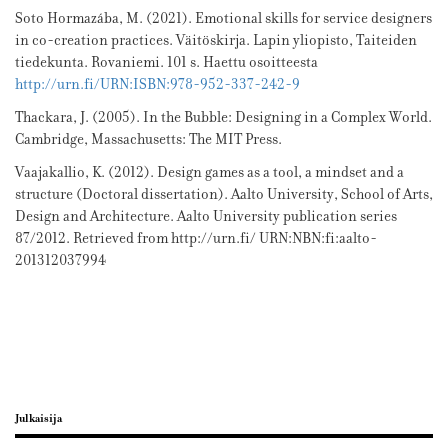
Soto Hormazába, M. (2021). Emotional skills for service designers
in co-creation practices. Väitöskirja. Lapin yliopisto, Taiteiden
tiedekunta. Rovaniemi. 101 s. Haettu osoitteesta
http://urn.fi/URN:ISBN:978-952-337-242-9
Thackara, J. (2005). In the Bubble: Designing in a Complex World.
Cambridge, Massachusetts: The MIT Press.
Vaajakallio, K. (2012). Design games as a tool, a mindset and a
structure (Doctoral dissertation). Aalto University, School of Arts,
Design and Architecture. Aalto University publication series
87/2012. Retrieved from http://urn.fi/ URN:NBN:fi:aalto-
201312037994
Julkaisija