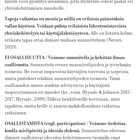
äärelle voisi pysähtyä useammin, jotta löydetään oikeat paikat eri
yhteiskehittämisen muodoille.
Tapoja vaikuttaa on monia ja niillä on erilaisia painotuksia
vallan käytössä. Voidaan puhua erilaisista lähestymistavoista
yhteiskehittelyyn tai käyttäjälähtöisyyteen.
Alle on listattu kolme
erilaista tapaa ottaa ihmiset mukaan suunnitteluun (Nevari,
2020).
EI OSALLISUUTTA / Voimme suunnitella ja kehittää ilman
osallisuutta.
Suunnittelu etenee suunnittelijoiden ja työryhmän
toimesta. He voivat inspiroitua käyttäjien toiveista ja tarpeista,
mutta päätökset tehdään suunnittelijoiden toimesta. Tämä
osallisuuden muoto sisältää selvitystyön ja käyttäjistä
inspiroitumisen eri muodot (ks., esim. Hyysalo & Johnson 2015-
2017; Hyysalo, 2009).Tällöin henkilöstölle kerrotaan, mitä
tapahtuu, mutta heille ei anneta mahdollisuuksia vaikuttaa
ratkaisuun.
OSALLISTAMISTA (engl. participation) / Voimme tiedottaa,
kuulla mielipiteitä ja ideoida yhdessä.
Suunnittelun edetessä
ihmiset osallistuvat ideoiden kehittämiseen tuomalla omat