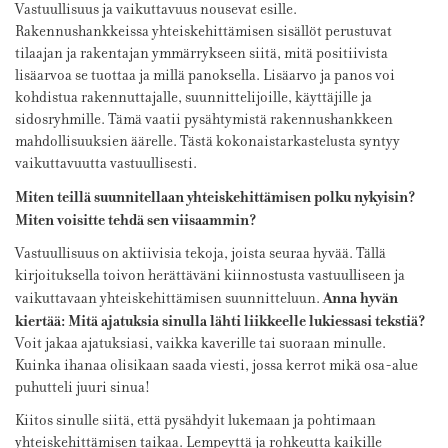
Vastuullisuus ja vaikuttavuus nousevat esille.
Rakennushankkeissa yhteiskehittämisen sisällöt perustuvat
tilaajan ja rakentajan ymmärrykseen siitä, mitä positiivista
lisäarvoa se tuottaa ja millä panoksella. Lisäarvo ja panos voi
kohdistua rakennuttajalle, suunnittelijoille, käyttäjille ja
sidosryhmille. Tämä vaatii pysähtymistä rakennushankkeen
mahdollisuuksien äärelle. Tästä kokonaistarkastelusta syntyy
vaikuttavuutta vastuullisesti.
Miten teillä suunnitellaan yhteiskehittämisen polku nykyisin?
Miten voisitte tehdä sen viisaammin?
Vastuullisuus on aktiivisia tekoja, joista seuraa hyvää. Tällä
kirjoituksella toivon herättäväni kiinnostusta vastuulliseen ja
Anna hyvän
vaikuttavaan yhteiskehittämisen suunnitteluun.
kiertää: Mitä ajatuksia sinulla lähti liikkeelle lukiessasi tekstiä?
Voit jakaa ajatuksiasi, vaikka kaverille tai suoraan minulle.
Kuinka ihanaa olisikaan saada viesti, jossa kerrot mikä osa-alue
puhutteli juuri sinua!
Kiitos sinulle siitä, että pysähdyit lukemaan ja pohtimaan
yhteiskehittämisen taikaa. Lempeyttä ja rohkeutta kaikille