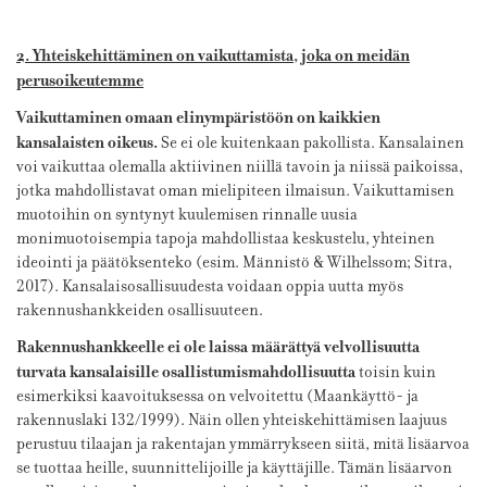
2. Yhteiskehittäminen on vaikuttamista, joka on meidän
perusoikeutemme
Vaikuttaminen omaan elinympäristöön on kaikkien
kansalaisten oikeus.
Se ei ole kuitenkaan pakollista. Kansalainen
voi vaikuttaa olemalla aktiivinen niillä tavoin ja niissä paikoissa,
jotka mahdollistavat oman mielipiteen ilmaisun. Vaikuttamisen
muotoihin on syntynyt kuulemisen rinnalle uusia
monimuotoisempia tapoja mahdollistaa keskustelu, yhteinen
ideointi ja päätöksenteko (esim. Männistö & Wilhelssom; Sitra,
2017). Kansalaisosallisuudesta voidaan oppia uutta myös
rakennushankkeiden osallisuuteen.
Rakennushankkeelle ei ole laissa määrättyä velvollisuutta
turvata kansalaisille osallistumismahdollisuutta
toisin kuin
esimerkiksi kaavoituksessa on velvoitettu (Maankäyttö- ja
rakennuslaki 132/1999). Näin ollen yhteiskehittämisen laajuus
perustuu tilaajan ja rakentajan ymmärrykseen siitä, mitä lisäarvoa
se tuottaa heille, suunnittelijoille ja käyttäjille. Tämän lisäarvon