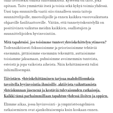
tulla tietoiseksi omista tuntemuksista. Kyseessä on taito, joka
opitaan. Taito ymmärtää itseä ja toisia sekä kykyä toimia yhdessä.
Uusi tapa suunnitella vaatii siis rinnalleen uusia taitoja
suunnittelijoille, muotoilijoille ja ennen kaikkea vuorovaikutusta
ohjaaville fasilitaattoreille. Väitän, että tunnetyöskentelyllä on
positiivinen vaikutus meidän kaikkien, osallistujien ja
suunnittelijoiden hyvinvointiin.
Mitä tapahtuisi, jos toisimme tunteet yhteiskehittelyn ytimeen?
Todennäköisesti fokusoisimme ja priorisoisimme tehtäviä
enemmän, jättäisimme enemmän tekemättä, auttaisimme
toisiamme jaksamaan, puhuisimme avoimemmin tunteista,
esteistä ja jopa vaikeista aiheista. Näin kehittämisestä tulisi
inhimillisempää.
Tiivistäen, yhteiskehittäminen tarjoaa mahdollisuuksia
tavoitella hyvinvointia ihmisille, aktiivista vaikuttamista
yhteiskunnan jäsenenä ja kestäviä tulevaisuuden ratkaisuja.
Kaikki tämä parhaimmillaan tapahtuu yhdessä iloiten ja oppien.
Elämme aikaa, jossa hyvinvointi- ja ympäristöongelmien
ratkaiseminen ovat ajankohtaisempia kuin koskaan ennen.