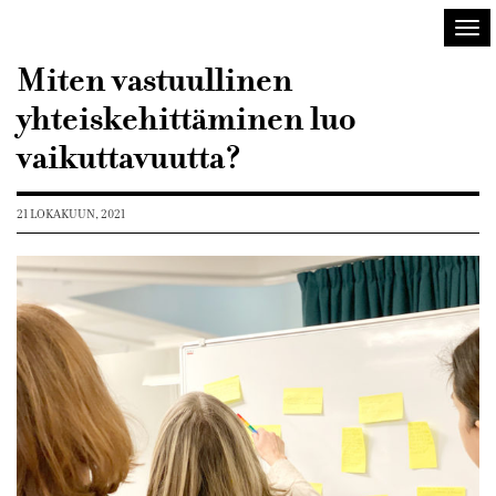
Sisustusarkkitehdit
Avaa
SIO
vali
Miten vastuullinen
yhteiskehittäminen luo
vaikuttavuutta?
21 LOKAKUUN, 2021