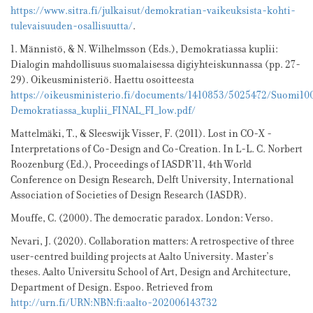
https://www.sitra.fi/julkaisut/demokratian-vaikeuksista-kohti-
tulevaisuuden-osallisuutta/
.
1. Männistö, & N. Wilhelmsson (Eds.), Demokratiassa kuplii:
Dialogin mahdollisuus suomalaisessa digiyhteiskunnassa (pp. 27-
29). Oikeusministeriö. Haettu osoitteesta
https://oikeusministerio.fi/documents/1410853/5025472/Suomi10
Demokratiassa_kuplii_FINAL_FI_low.pdf/
Mattelmäki, T., & Sleeswijk Visser, F. (2011). Lost in CO-X -
Interpretations of Co-Design and Co-Creation. In L-L. C. Norbert
Roozenburg (Ed.), Proceedings of IASDR’11, 4th World
Conference on Design Research, Delft University, International
Association of Societies of Design Research (IASDR).
Mouffe, C. (2000). The democratic paradox. London: Verso.
Nevari, J. (2020). Collaboration matters: A retrospective of three
user-centred building projects at Aalto University. Master’s
theses. Aalto Universitu School of Art, Design and Architecture,
Department of Design. Espoo. Retrieved from
http://urn.fi/URN:NBN:fi:aalto-202006143732