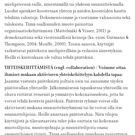
mielipiteensä esille, äänestämällä tai yhdessä suunnittelemalla.
Luodut ajatukset koostetaan yhteen ja näiden koosteiden kautta
tehdään valintoja. Dokumentoimme ja viestimme valinnoista sekä
tuloksista. Tämä osallisuuden muoto painottaa
organisaatiokehittämistä (Mattelmäki & Visser, 2011) ja
demokraattisia sekä viestinnällisiä keinoja (ks. esim. Gutmann &
Thompson, 2004; Mouffe, 2000). Toisin sanoen, käyttäjät
vaikuttavat päätöksiin mielipiteillään ja erilaisin äänestyksin.
Heillä ei kuitenkaan ole valtaa tehdä päätöksiä.
YHTEISKEHITTÄMISTÄ (engl. collaboration) / Voimme ottaa
ihmiset mukaan aktiiviseen yhteiskehittelyyn kahdella tapaa:
Jaamme vastuuta päätöksistä joiltain osin tai annamme täyden
päätösvallan yhteisölle. Jälkimmäisessä tapauksessa yhteisöllä on
oltava riittävät resurssit ja ymmärrys kokonaisuudesta, jotta he
voivat tehdä kestäviä päätöksiä. Päättävät ryhmät voivat olla
aktiivisesti mukana suunnitteluryhmissä tai he voivat olla itse
suunnittelijoina. Heille annetaan päätösvaltaa. Näin tilojen
käyttäjistä ja tilavastaavista tulee joko osittain tai kokonaan
muotoilijoita, muutosjohtajia ja suunnittelijoita osana
ammattilaisten tiimiä. Tässä osallisuuden muodossa painottuvat