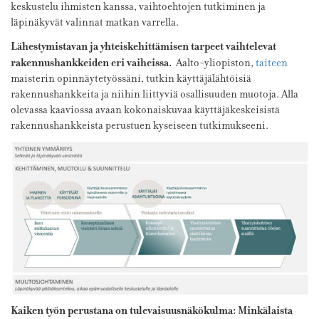
keskustelu ihmisten kanssa, vaihtoehtojen tutkiminen ja
läpinäkyvät valinnat matkan varrella.
Lähestymistavan ja yhteiskehittämisen tarpeet vaihtelevat
rakennushankkeiden eri vaiheissa.
Aalto-yliopiston,
taiteen
maisterin opinnäytetyössäni, tutkin käyttäjälähtöisiä
rakennushankkeita ja niihin liittyviä osallisuuden muotoja. Alla
olevassa kaaviossa avaan kokonaiskuvaa käyttäjäkeskeisistä
rakennushankkeista perustuen kyseiseen tutkimukseeni.
Kaiken työn perustana on tulevaisuusnäkökulma: Minkälaista