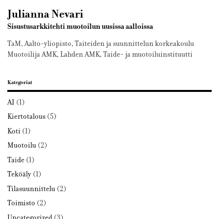
Julianna Nevari
Sisustusarkkitehti muotoilun uusissa aalloissa
TaM, Aalto-yliopisto, Taiteiden ja suunnittelun korkeakoulu
Muotoilija AMK, Lahden AMK, Taide- ja muotoiluinstituutti
Kategoriat
AI
(1)
Kiertotalous
(5)
Koti
(1)
Muotoilu
(2)
Taide
(1)
Teköäly
(1)
Tilasuunnittelu
(2)
Toimisto
(2)
Uncategorized
(3)