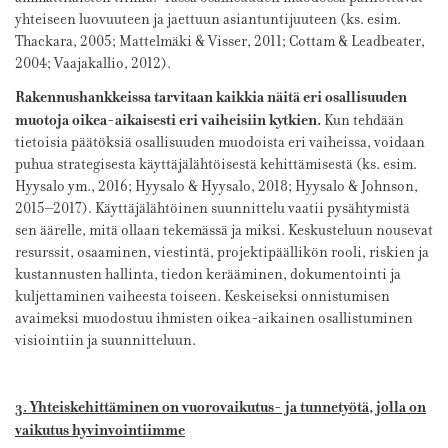
yhteiseen luovuuteen ja jaettuun asiantuntijuuteen (ks. esim.
Thackara, 2005; Mattelmäki & Visser, 2011; Cottam & Leadbeater,
2004; Vaajakallio, 2012).
Rakennushankkeissa tarvitaan kaikkia näitä eri osallisuuden
muotoja oikea-aikaisesti eri vaiheisiin kytkien.
Kun tehdään
tietoisia päätöksiä osallisuuden muodoista eri vaiheissa, voidaan
puhua strategisesta käyttäjälähtöisestä kehittämisestä (ks. esim.
Hyysalo ym., 2016; Hyysalo & Hyysalo, 2018; Hyysalo & Johnson,
2015–2017). Käyttäjälähtöinen suunnittelu vaatii pysähtymistä
sen äärelle, mitä ollaan tekemässä ja miksi. Keskusteluun nousevat
resurssit, osaaminen, viestintä, projektipäällikön rooli, riskien ja
kustannusten hallinta, tiedon kerääminen, dokumentointi ja
kuljettaminen vaiheesta toiseen. Keskeiseksi onnistumisen
avaimeksi muodostuu ihmisten oikea-aikainen osallistuminen
visiointiin ja suunnitteluun.
3. Yhteiskehittäminen on vuorovaikutus- ja tunnetyötä, jolla on
vaikutus hyvinvointiimme