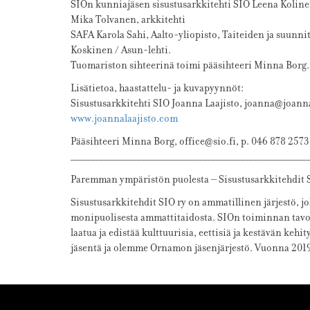
SIOn kunniajäsen sisustusarkkitehti SIO Leena Koline
Mika Tolvanen, arkkitehti
SAFA Karola Sahi, Aalto-yliopisto, Taiteiden ja suunni
Koskinen / Asun-lehti.
Tuomariston sihteerinä toimi pääsihteeri Minna Borg.
Lisätietoa, haastattelu- ja kuvapyynnöt:
Sisustusarkkitehti SIO Joanna Laajisto, joanna@joanna
www.joannalaajisto.com
Pääsihteeri Minna Borg, office@sio.fi, p. 046 878 2573
_________________________________________________________
Paremman ympäristön puolesta – Sisustusarkkitehdit 
Sisustusarkkitehdit SIO ry on ammatillinen järjestö, jo
monipuolisesta ammattitaidosta. SIOn toiminnan tavo
laatua ja edistää kulttuurisia, eettisiä ja kestävän keh
jäsentä ja olemme Ornamon jäsenjärjestö. Vuonna 2019 