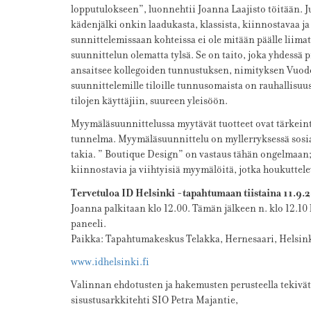
lopputulokseen”, luonnehtii Joanna Laajisto töitään. 
kädenjälki onkin laadukasta, klassista, kiinnostavaa 
sunnittelemissaan kohteissa ei ole mitään päälle liimatt
suunnittelun olematta tylsä. Se on taito, joka yhdessä
ansaitsee kollegoiden tunnustuksen, nimityksen Vuode
suunnittelemille tiloille tunnusomaista on rauhallisuus
tilojen käyttäjiin, suureen yleisöön.
Myymäläsuunnittelussa myytävät tuotteet ovat tärkeintä
tunnelma. Myymäläsuunnittelu on myllerryksessä sosi
takia. ” Boutique Design” on vastaus tähän ongelmaan;
kiinnostavia ja viihtyisiä myymälöitä, jotka houkuttele
Tervetuloa ID Helsinki -tapahtumaan tiistaina 11.9.
Joanna palkitaan klo 12.00. Tämän jälkeen n. klo 12.10
paneeli.
Paikka: Tapahtumakeskus Telakka, Hernesaari, Helsink
www.idhelsinki.fi
Valinnan ehdotusten ja hakemusten perusteella tekiv
sisustusarkkitehti SIO Petra Majantie,