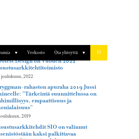
edotteet
tumia
Verkosto
Ota yhteyttä
FI
rotest Design on Vuoden 2022
isustusarkkitehtitoimisto
 joulukuun, 2022
ryggman-rahaston apuraha 2019 Jussi
aineelle: ”Tärkeintä suunnittelussa on
nhimillisyys, empaattisuus ja
onialaisuus”
joulukuun, 2019
isustusarkkitehdit SIO on valinnut
äsenistöstään kaksi palkittavaa