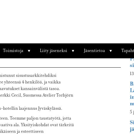
 2018 on Joanna Laajisto
Ti
Toimistoja
Liity jäseneksi
Jäsentietoa
Tapah
P
s
13
mistunut sisustusarkkitehdiksi
e yhteensä 4 henkilöä, ja vaikka
B
aavutukset kansainvälistä tasoa.
L
merkki Cecil, Suomessa Atelier Torbjörn
i
m
s-hotellin laajennus Jyväskylässä.
5 
en. Teemme paljon taustatyötä, jotta
S
ativa ala. Yksityiskohdat ovat tärkeitä
j
ikäiseen ja esteettiseen