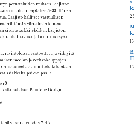
s
Juryn perusteluiden mukaan Laajiston
k
ja samaan aikaan myös kestävää. Hänen
23
ua. Laajisto hallitsee vastuullisen
 pistämättömän värisilmän kanssa
M
n sisustusarkkitehdiksi. Laajiston
k
 ja rauhoittavuus, joka tarttuu myös
13
B
, ravintoloissa rentouttava ja viihtyisä
H
aalisen median ja verkkokauppojen
 onnistuneella suunnittelulla luodaan
13
vat asiakkaita paikan päälle.
2018
 lavalla nähdään Boutique Design -
i.
ät tänä vuonna Vuoden 2016