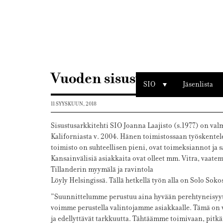
Sisustusarkkitehdit
SIO
Vuoden sisustusarkkitehti
SIO
Jäsenlista
11 SYYSKUUN, 2018
Sisustusarkkitehti SIO Joanna Laajisto (s.1977) on val
Kaliforniasta v. 2004. Hänen toimistossaan työskentele
toimisto on suhteellisen pieni, ovat toimeksiannot ja s
Kansainvälisiä asiakkaita ovat olleet mm. Vitra, vaate
Tillanderin myymälä ja ravintola
Löyly Helsingissä. Tällä hetkellä työn alla on Solo Soko
”Suunnittelumme perustuu aina hyvään perehtyneisyyte
voimme perustella valintojamme asiakkaalle. Tämä on va
ja edellyttävät tarkkuutta. Tähtäämme toimivaan, pitkä