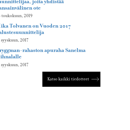
uunnittelijaa, joita yhdistää
ansainvälinen ote
 toukokuun, 2019
ika Tolvanen on Vuoden 2017
alustesuunnittelija
 syyskuun, 2017
ryggman-rahaston apuraha Sanelma
ihnalalle
 syyskuun, 2017
Katso kaikki tiedotteet