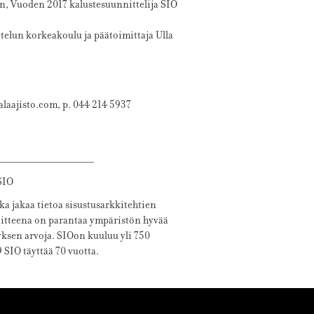
n, Vuoden 2017 kalustesuunnittelija SIO
ttelun korkeakoulu ja päätoimittaja Ulla
laajisto.com, p. 044 214 5937
_______________________
SIO
ka jakaa tietoa sisustusarkkitehtien
itteena on parantaa ympäristön hyvää
ityksen arvoja. SIOon kuuluu yli 750
SIO täyttää 70 vuotta.