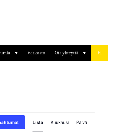
tumia
Verkosto
Ota yhteyttä
FI
Tapahtuma
Views
apahtumat
Lista
Kuukausi
Päivä
Navigation