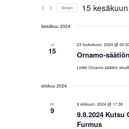
Näkymät
Tapahtumat
15 kesäkuun
hakusanalla.
navigointi
Tänään
Valitse
päivä.
kesäkuu 2024
23 toukokuun, 2024 @ 00:0
LA
15
Ornamo-säätiön 
Linkki Ornamo-säätion sivuil
elokuu 2024
9 elokuun, 2024 @ 17:30
PE
9
9.8.2024 Kutsu 
Furmus