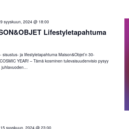
-
9 syyskuun, 2024 @ 18:00
ISON&OBJET Lifestyletapahtuma
sisustus- ja lifestyletapahtuma Maison&Objet’n 30-
at! COSMIC YEAR! – Tämä kosminen tulevaisuudenvisio pysyy
ssa juhlavuoden…
-
15 syyskuun, 2024 @ 23:00