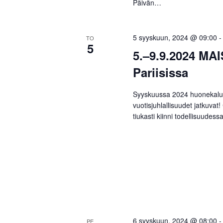
Päivän…
5 syyskuun, 2024 @ 09:00
TO
5
5.–9.9.2024 MA
Pariisissa
Syyskuussa 2024 huonekalu- 
vuotisjuhlallisuudet jatkuv
tiukasti kiinni todellisuude
6 syyskuun, 2024 @ 08:00
PE