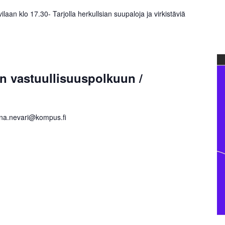
aan klo 17.30- Tarjolla herkullsian suupaloja ja virkistäviä
n vastuullisuuspolkuun /
nna.nevari@kompus.fi