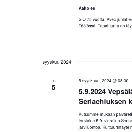
Aalto ee
SIO 75 vuotta. Avec-juhlat e
Töölössä. Tapahtuma on t
syyskuu 2024
5 syyskuun, 2024 @ 08:00
TO
5
5.9.2024 Vepsäl
Serlachiuksen k
Kutsumme mukaan päiväretke
torstaina 5.9. vierailun Ser
järviluontoa. Kulttuurintäyte