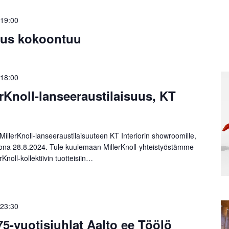
19:00
itus kokoontuu
18:00
erKnoll-lanseeraustilaisuus, KT
MillerKnoll-lanseeraustilaisuuteen KT Interiorin showroomille,
kona 28.8.2024. Tule kuulemaan MillerKnoll-yhteistyöstämme
Knoll-kollektiivin tuotteisiin…
23:30
75-vuotisjuhlat Aalto ee Töölö