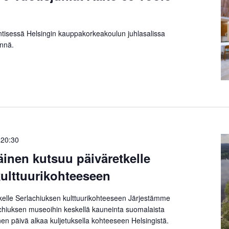
ntisessä Helsingin kauppakorkeakoulun juhlasalissa
äynnä.
-
20:30
äinen kutsuu päiväretkelle
ulttuurikohteeseen
lle Serlachiuksen kulttuurikohteeseen Järjestämme
lachiuksen museoihin keskellä kauneinta suomalaista
inen päivä alkaa kuljetuksella kohteeseen Helsingistä.