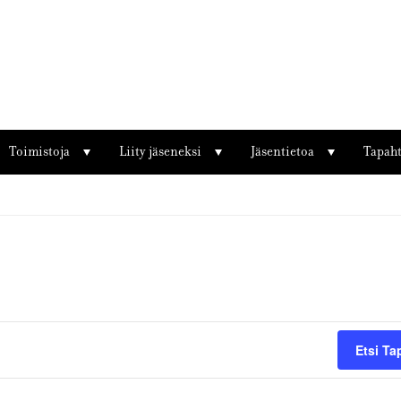
Toimistoja
Liity jäseneksi
Jäsentietoa
Tapah
Etsi T