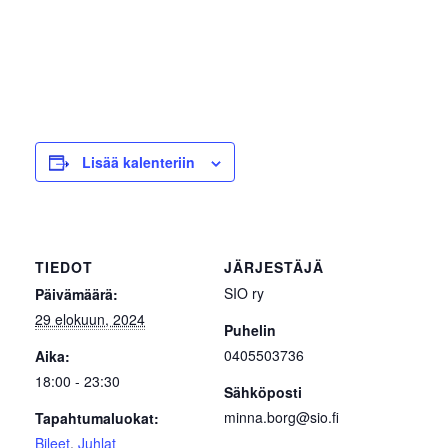
Lisää kalenteriin
TIEDOT
JÄRJESTÄJÄ
SIO ry
Päivämäärä:
29 elokuun, 2024
Puhelin
0405503736
Aika:
18:00 - 23:30
Sähköposti
minna.borg@sio.fi
Tapahtumaluokat:
Bileet
,
Juhlat