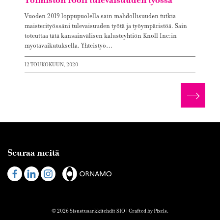
Toimiston rooli tulevaisuuden työssä
Vuoden 2019 loppupuolella sain mahdollisuuden tutkia
maisterityössäni tulevaisuuden työtä ja työympäristöä. Sain
toteuttaa tätä kansainvälisen kalusteyhtiön Knoll Inc:in
myötävaikutuksella. Yhteistyö…
12 TOUKOKUUN, 2020
Lue lis
Seuraa meitä
Visit
Visit
Visit
us
us
us
on
on
on
Facebook
Linked
Instagram
© 2026 Sisustusarkkitehdit SIO | Crafted by
Pixels
.
In