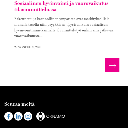
Sosiaalinen hyvinvointi ja vuorovaikutus
tilasuunnittelussa
Rakennettu ja luonnollinen ympäristö ovat merkityksellisiä
monella tasolla niin psyykkisen, fyysisen kuin sosiaalisen
hyvinvointimme kannalta. Suunnittelutyö onkin aina jatkuvaa
vuorovaikutusta…
27 SYYSKUUN, 2021
Lue lis
Seuraa meitä
Visit
Visit
Visit
us
us
us
on
on
on