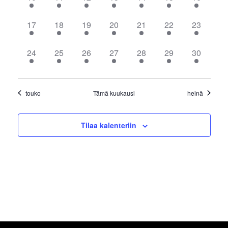
tapahtuma,
tapahtuma,
tapahtumat,
tapahtumat,
tapahtumat,
tapahtuma,
tapahtuma
1
1
1
1
1
1
1
17
18
19
20
21
22
23
tapahtuma,
tapahtuma,
tapahtuma,
tapahtuma,
tapahtuma,
tapahtuma,
tapahtuma
1
1
1
1
1
1
1
24
25
26
27
28
29
30
tapahtuma,
tapahtuma,
tapahtuma,
tapahtuma,
tapahtuma,
tapahtuma,
tapahtuma
touko
Tämä kuukausi
heinä
Tilaa kalenteriin