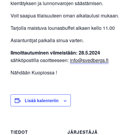
kierrätyksen ja lunnonvarojen säästämisen.
Voit saapua tilaisuuteen oman aikataulusi mukaan.
Tarjolla maistuva lounasbuffet alkaen kello 11.00
Asiantuntijat paikalla sinua varten.
Ilmoittautuminen viimeistään: 28.5.2024
sähköpostilla osoitteeseen:
info@svedbergs.fi
Nähdään Kuopiossa !
Lisää kalenteriin
TIEDOT
JÄRJESTÄJÄ