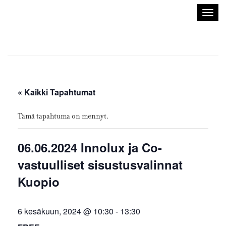
Sisustusarkkitehdit
Avaa/
SIO
valik
« Kaikki Tapahtumat
Tämä tapahtuma on mennyt.
06.06.2024 Innolux ja Co-
vastuulliset sisustusvalinnat
Kuopio
6 kesäkuun, 2024 @ 10:30
-
13:30