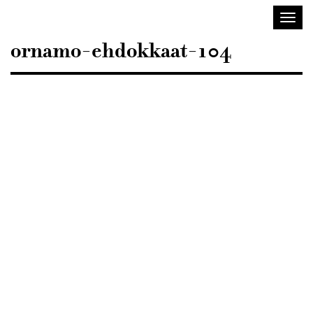
Sisustusarkkitehdit
Avaa/
SIO
valik
ornamo-ehdokkaat-104