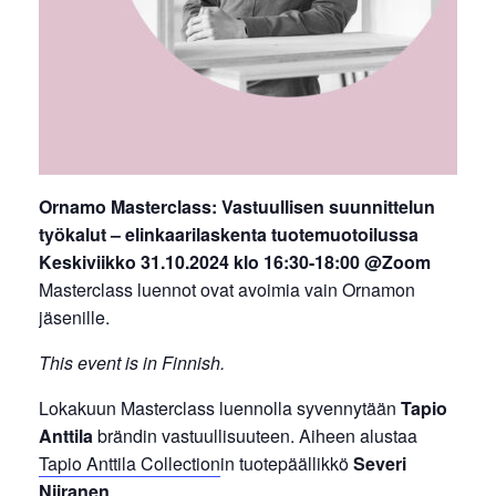
Ornamo Masterclass: Vastuullisen suunnittelun
työkalut – elinkaarilaskenta tuotemuotoilussa
Keskiviikko 31.10.2024 klo 16:30-18:00 @Zoom
Masterclass luennot ovat avoimia vain Ornamon
jäsenille.
This event is in Finnish.
Lokakuun Masterclass luennolla syvennytään
Tapio
Anttila
brändin vastuullisuuteen. Aiheen alustaa
Tapio Anttila Collection
in tuotepäällikkö
Severi
Niiranen
.