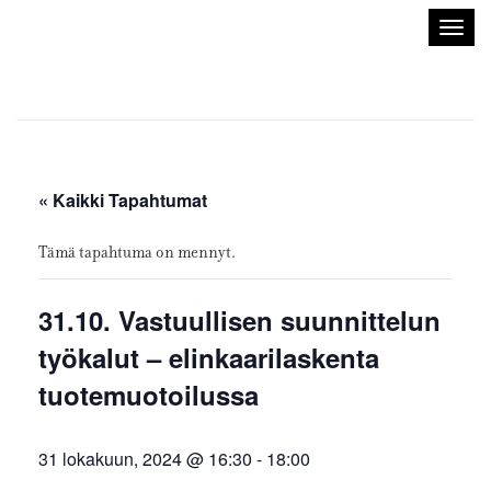
Sisustusarkkitehdit
Avaa/
SIO
valik
« Kaikki Tapahtumat
Tämä tapahtuma on mennyt.
31.10. Vastuullisen suunnittelun
työkalut – elinkaarilaskenta
tuotemuotoilussa
31 lokakuun, 2024 @ 16:30
-
18:00