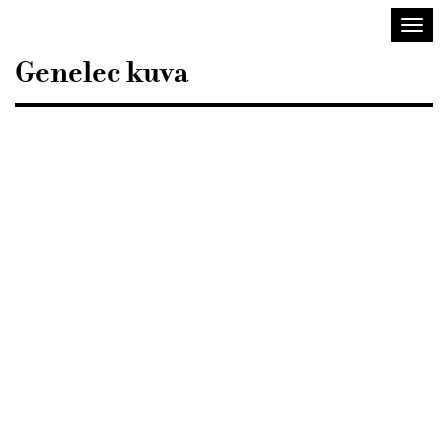
Sisustusarkkitehdit
Avaa/
SIO
valik
Genelec kuva