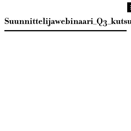
Sisustusarkkitehdit
SIO
Suunnittelijawebinaari_Q3_kuts