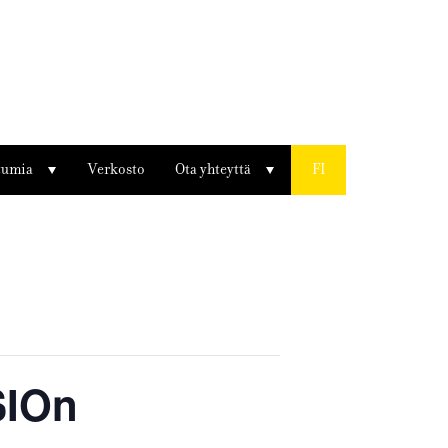
tumia
Verkosto
Ota yhteyttä
FI
SIOn