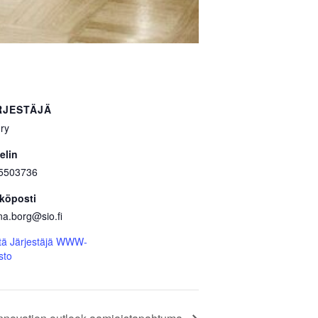
RJESTÄJÄ
ry
elin
5503736
köposti
na.borg@sio.fi
tä Järjestäjä WWW-
sto