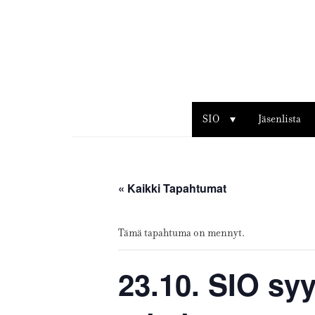
Sisustusarkkitehdit
SIO
SIO
Jäsenlista
« Kaikki Tapahtumat
Tämä tapahtuma on mennyt.
23.10. SIO s