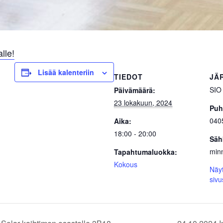
lle!
Lisää kalenteriin
TIEDOT
JÄ
SIO 
Päivämäärä:
23 lokakuun, 2024
Puh
040
Aika:
18:00 - 20:00
Säh
min
Tapahtumaluokka:
Kokous
Näy
sivu