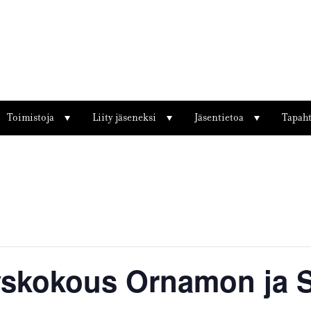
Toimistoja
Liity jäseneksi
Jäsentietoa
Tapah
yyskokous Ornamon ja 