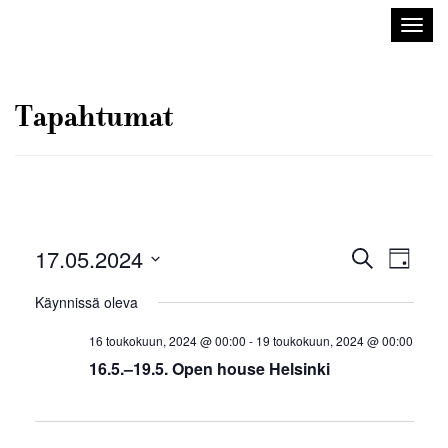
Sisustusarkkitehdit
Avaa/
SIO
valik
Tapahtumat
Tapahtuma
Tapah
17.05.2024
Etsi
Päivä
Views
Etsi
Valitse
Navig
Käynnissä oleva
aja
päivä.
Näkymät
16 toukokuun, 2024 @ 00:00
-
19 toukokuun, 2024 @ 00:00
navigointi
16.5.–19.5. Open house Helsinki