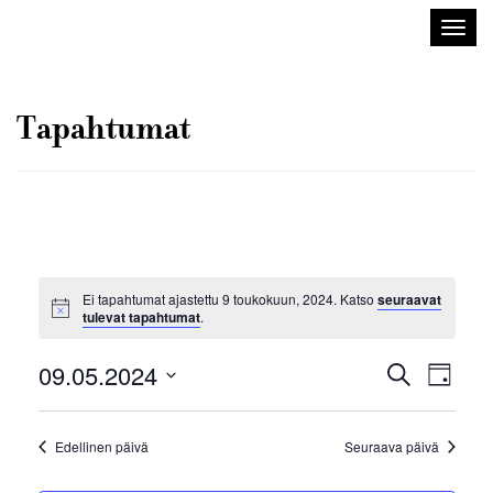
Sisustusarkkitehdit
Avaa/
SIO
valik
Tapahtumat
Ei tapahtumat ajastettu 9 toukokuun, 2024. Katso
seuraavat
tulevat tapahtumat
.
Tapahtuma
Tapah
09.05.2024
Etsi
Päivä
Views
Etsi
Valitse
Navig
aja
päivä.
Edellinen päivä
Seuraava päivä
Näkymät
navigointi