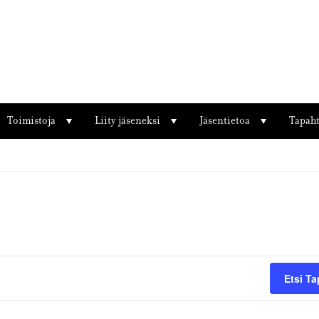
Toimistoja
Liity jäseneksi
Jäsentietoa
Tapah
Etsi T