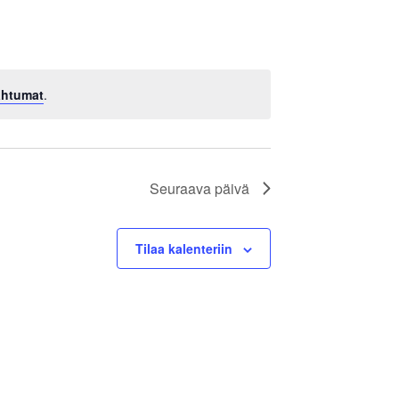
ahtumat
.
Seuraava päivä
Tilaa kalenteriin