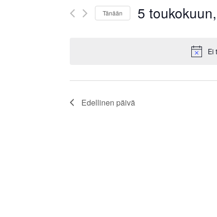
Näkymät
Tapahtumat
5 toukokuun
hakusanalla.
navigointi
Tänään
Valitse
päivä.
Ei
Edellinen päivä