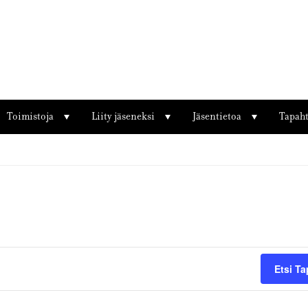
Toimistoja
Liity jäseneksi
Jäsentietoa
Tapah
Etsi T