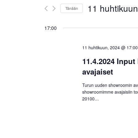
Näkymät
Tapahtumat
11 huhtikuun
hakusanalla.
navigointi
Tänään
Valitse
päivä.
17:00
11 huhtikuun, 2024 @ 17:00
11.4.2024 Input
avajaiset
Turun uuden showroomin ava
showroomimme avajaisiin tor
20100…