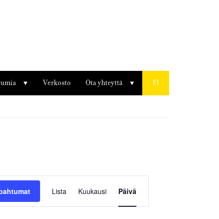
tumia
Verkosto
Ota yhteyttä
FI
Tapahtuma
Views
apahtumat
Lista
Kuukausi
Päivä
Navigation