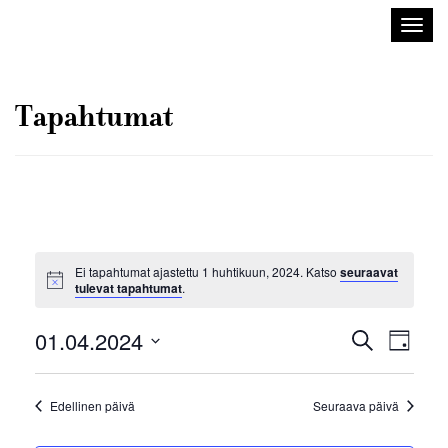
Sisustusarkkitehdit
Avaa/
SIO
valik
Tapahtumat
Ei tapahtumat ajastettu 1 huhtikuun, 2024. Katso
seuraavat
tulevat tapahtumat
.
Tapahtuma
Tapah
01.04.2024
Etsi
Päivä
Views
Etsi
Valitse
Navig
aja
päivä.
Edellinen päivä
Seuraava päivä
Näkymät
navigointi