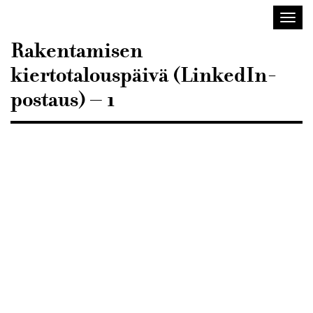
Sisustusarkkitehdit
Avaa/
SIO
valik
Rakentamisen
kiertotalouspäivä (LinkedIn-
postaus) – 1