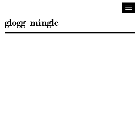
Sisustusarkkitehdit
Avaa/
SIO
valik
glogg-mingle