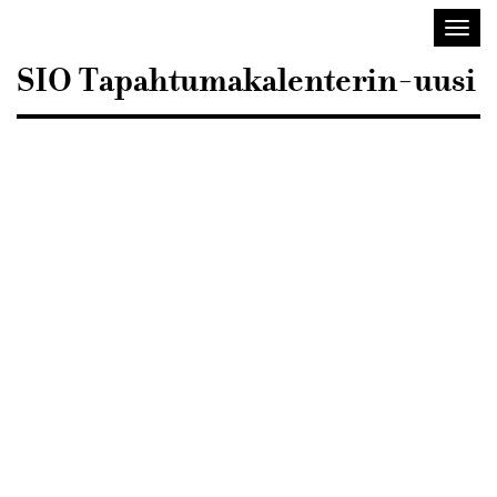
Sisustusarkkitehdit
Avaa/
SIO
valik
SIO Tapahtumakalenterin-uusi