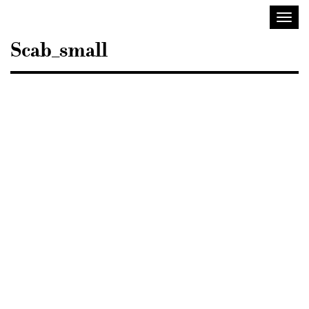
Sisustusarkkitehdit
Avaa/
SIO
valik
Scab_small