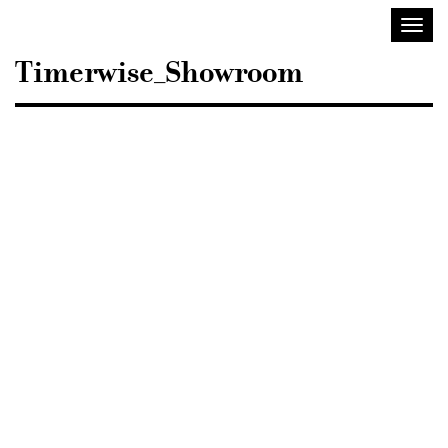
Sisustusarkkitehdit
Avaa/
SIO
valik
Timerwise_Showroom