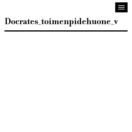
Sisustusarkkitehdit
Avaa/
SIO
valik
Docrates_toimenpidehuone_v