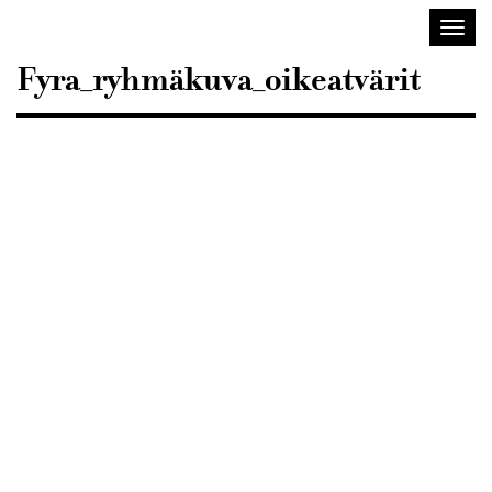
Sisustusarkkitehdit
Avaa/
SIO
valik
Fyra_ryhmäkuva_oikeatvärit