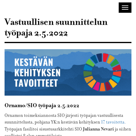
Sisustusarkkitehdit
Avaa/
SIO
valik
Vastuullisen suunnittelun
työpaja 2.5.2022
Ornamo/SIO työpaja 2.5.2022
Ornamon toimeksiannosta SIO järjesti työpajan vastuullisesta
suunnittelusta, pohjana YK:n kestävän kehityksen
17 tavoitetta.
Julianna Nevari
Työpajan fasilitoi sisustusarkkitehti SIO
ja siihen
osallistui 8 alan ammattilaista.