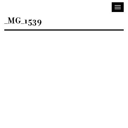
Sisustusarkkitehdit
Avaa/
SIO
valik
_MG_1539