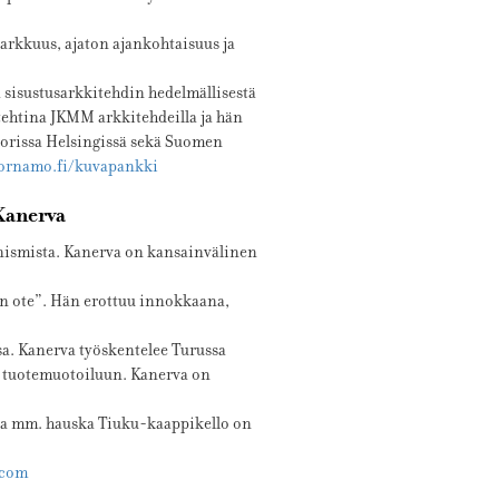
itarkkuus, ajaton ajankohtaisuus ja
 sisustusarkkitehdin hedelmällisestä
itehtina JKMM arkkitehdeilla ja hän
orissa Helsingissä sekä Suomen
ornamo.fi/kuvapankki
Kanerva
nismista. Kanerva on kansainvälinen
en ote”. Hän erottuu innokkaana,
sa. Kanerva työskentelee Turussa
a tuotemuotoiluun. Kanerva on
e ja mm. hauska Tiuku-kaappikello on
.com