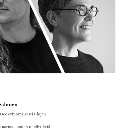
 Salonen
itsee erinomaisesti tilojen
 parissa luoden miellyttäviä