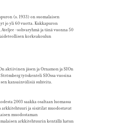
kapuron (s. 1933) on suomalaisen
yt jo yli 60 vuotta. Kukkapuron
, Ateljee -sohvaryhmä ja tänä vuonna 50
Taideteollisen korkeakoulun
IOn aktiivinen jäsen ja Ornamon ja SIOn
a Strömberg työskenteli SIOssa vuosina
 sen kansainvälisiä suhteita.
vuodesta 2003 saakka osaltaan luomassa
arkkitehtuuri ja sisätilat muodostavat
laisen muodostaman
omalaisen arkkitehtuurin kentällä hatun