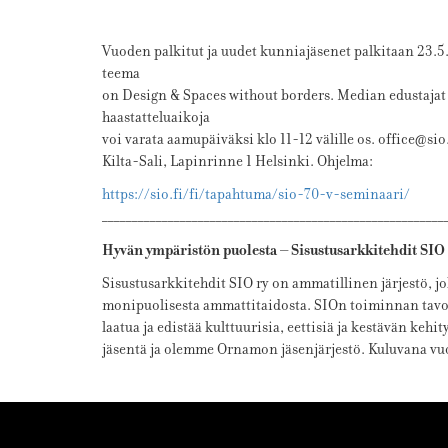
Vuoden palkitut ja uudet kunniajäsenet palkitaan 23.5
teema
on Design & Spaces without borders. Median edustajat ov
haastatteluaikoja
voi varata aamupäiväksi klo 11-12 välille os. office@sio
Kilta-Sali, Lapinrinne 1 Helsinki. Ohjelma:
https://sio.fi/fi/tapahtuma/sio-70-v-seminaari/
_________________________________________________________
Hyvän ympäristön puolesta – Sisustusarkkitehdit SIO
Sisustusarkkitehdit SIO ry on ammatillinen järjestö, jo
monipuolisesta ammattitaidosta. SIOn toiminnan tavo
laatua ja edistää kulttuurisia, eettisiä ja kestävän keh
jäsentä ja olemme Ornamon jäsenjärjestö. Kuluvana vu