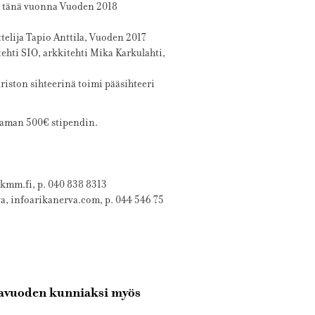
ät tänä vuonna Vuoden 2018
ttelija Tapio Anttila, Vuoden 2017
ehti SIO, arkkitehti Mika Karkulahti,
iston sihteerinä toimi pääsihteeri
taman 500€ stipendin.
jkmm.fi, p. 040 838 8313
va, infoarikanerva.com, p. 044 546 75
hlavuoden kunniaksi myös