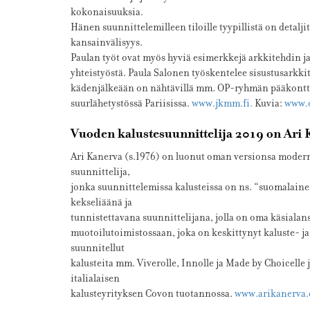
kokonaisuuksia.
Hänen suunnittelemilleen tiloille tyypillistä on detalj
kansainvälisyys.
Paulan työt ovat myös hyviä esimerkkejä arkkitehdin ja
yhteistyöstä. Paula Salonen työskentelee sisustusarkk
kädenjälkeään on nähtävillä mm. OP-ryhmän pääkontt
suurlähetystössä Pariisissa.
www.jkmm.fi.
Kuvia:
www.
Vuoden kalustesuunnittelija 2019 on Ari 
Ari Kanerva (s.1976) on luonut oman versionsa moder
suunnittelija,
jonka suunnittelemissa kalusteissa on ns. “suomalain
kekseliäänä ja
tunnistettavana suunnittelijana, jolla on oma käsialan
muotoilutoimistossaan, joka on keskittynyt kaluste- j
suunnitellut
kalusteita mm. Viverolle, Innolle ja Made by Choicell
italialaisen
kalusteyrityksen Covon tuotannossa.
www.arikanerva