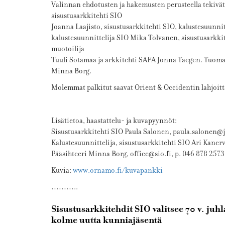
Valinnan ehdotusten ja hakemusten perusteella tekiv
sisustusarkkitehti SIO
Joanna Laajisto, sisustusarkkitehti SIO, kalustesuunni
kalustesuunnittelija SIO Mika Tolvanen, sisustusarkkit
muotoilija
Tuuli Sotamaa ja arkkitehti SAFA Jonna Taegen. Tuomar
Minna Borg.
Molemmat palkitut saavat Orient & Occidentin lahjoit
Lisätietoa, haastattelu- ja kuvapyynnöt:
Sisustusarkkitehti SIO Paula Salonen, paula.salonen@
Kalustesuunnittelija, sisustusarkkitehti SIO Ari Kaner
Pääsihteeri Minna Borg, office@sio.fi, p. 046 878 2573
Kuvia:
www.ornamo.fi/kuvapankki
………..
Sisustusarkkitehdit SIO valitsee 70 v. ju
kolme uutta kunniajäsentä