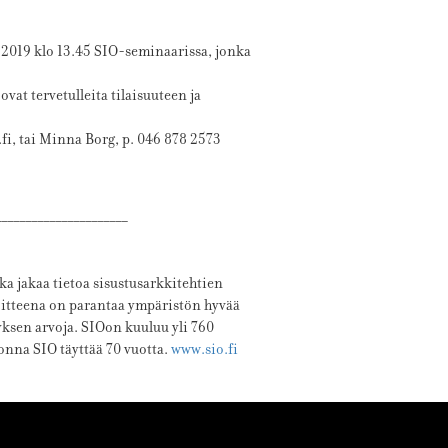
.2019 klo 13.45 SIO-seminaarissa, jonka
at tervetulleita tilaisuuteen ja
.fi, tai Minna Borg, p. 046 878 2573
______________________
ka jakaa tietoa sisustusarkkitehtien
itteena on parantaa ympäristön hyvää
ityksen arvoja. SIOon kuuluu yli 760
onna SIO täyttää 70 vuotta.
www.sio.fi