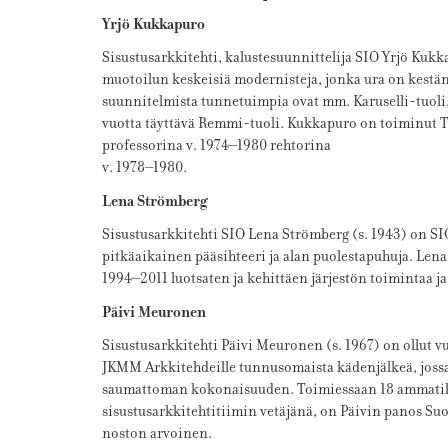
Yrjö Kukkapuro
Sisustusarkkitehti, kalustesuunnittelija SIO Yrjö Kuk
muotoilun keskeisiä modernisteja, jonka ura on kestän
suunnitelmista tunnetuimpia ovat mm. Karuselli-tuoli
vuotta täyttävä Remmi-tuoli. Kukkapuro on toiminut 
professorina v. 1974­–1980 rehtorina
v. 1978–1980.
Lena Strömberg
Sisustusarkkitehti SIO Lena Strömberg (s. 1943) on S
pitkäaikainen pääsihteeri ja alan puolestapuhuja. Len
1994–2011 luotsaten ja kehittäen järjestön toimintaa ja
Päivi Meuronen
Sisustusarkkitehti Päivi Meuronen (s. 1967) on ollut 
JKMM Arkkitehdeille tunnusomaista kädenjälkeä, jossa 
saumattoman kokonaisuuden. Toimiessaan 18 ammati
sisustusarkkitehtitiimin vetäjänä, on Päivin panos Su
noston arvoinen.