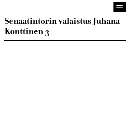
Sisustusarkkitehdit
Avaa/
SIO
valik
Senaatintorin valaistus Juhana
Konttinen 3